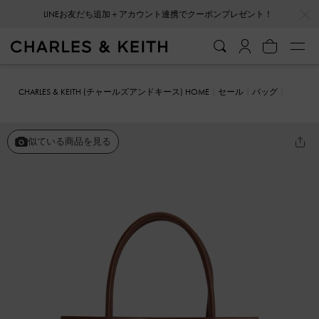
…
…
LINEお友だち追加＋アカウント連携でクーポンプレゼント！
CHARLES & KEITH (チャールズアンドキース) HOME
セール
バッグ
トートバッグ
Lennie レニー トップハンドルサッチェルバッグ
似ている商品を見る