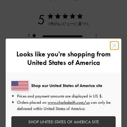
5
1件のレビューに基づく
5
1
4
0
3
0
Looks like you're shopping from
2
0
United States of America
1
0
Shop our United States of America site
レビューを書く
Prices and payment amounts are displayed in
US $
.
Orders placed on
www.charleskeith.com/us
can only be
delivered within United States of America.
デザイン
SHOP UNITED STATES OF AMERICA SITE
とてもよかった