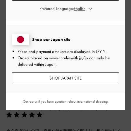
Preferred Language:
品質
とてもよかった
もっと見る
Shop our Japan site
Prices and payment amounts are displayed in
JPY ¥
.
Orders placed on
www.charleskeith.jp/jp
can only be
フィルター
delivered within Japan.
並べ替え
最新
:
SHOP JAPAN SITE
公
2025-08-31
ご利用者様
開
Contact us
if you have questions about international shipping.
サイズ感、季節感 ピッタリ♪
日
小さ過ぎないので、必要な物が無理なく収まり、形も崩れにく