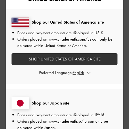
公
2024-04-14
ご利用者様
開
Shop our United States of America site
かわいい
日
Prices and payment amounts are displayed in
US $
.
Orders placed on
www.charleskeith.com/us
can only be
delivered within United States of America.
まずとてもデザインが可愛いです。中にポーチが入っているの
SHOP UNITED STATES OF AMERICA SITE
で、荷物がぐちゃぐちゃになることもありません。14インチの
PCがギリギリ入るサイズです。
Preferred Language:
|
サイズ:
その他（シューズ以外）
カラー:
その他
デザイン
とてもよかった
Shop our Japan site
品質
Prices and payment amounts are displayed in
JPY ¥
.
Orders placed on
www.charleskeith.jp/jp
can only be
とてもよかった
delivered within Japan.