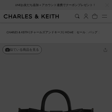
…
…
会員登録＋ニュースレター登録で10%OFFクーポンプレゼント！
CHARLES & KEITH (チャールズアンドキース) HOME
セール
バッグ
トートバッグ
ヴァーティゴ キルトトートバッグ
似ている商品を見る