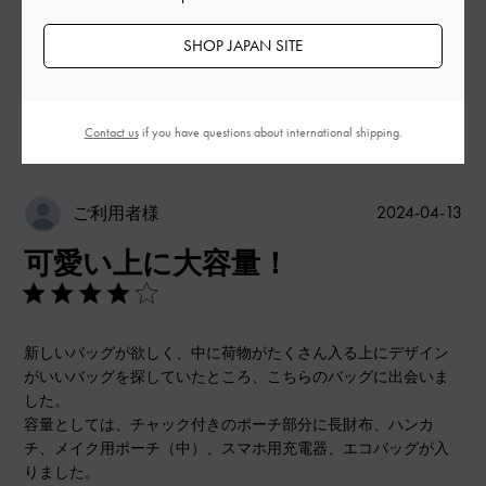
もっと見る
SHOP JAPAN SITE
このレビューは役に立ちましたか？
0
0
Contact us
if you have questions about international shipping.
公
2024-04-13
ご利用者様
開
可愛い上に大容量！
日
新しいバッグが欲しく、中に荷物がたくさん入る上にデザイン
がいいバッグを探していたところ、こちらのバッグに出会いま
した。
容量としては、チャック付きのポーチ部分に長財布、ハンカ
チ、メイク用ポーチ（中）、スマホ用充電器、エコバッグが入
りました。