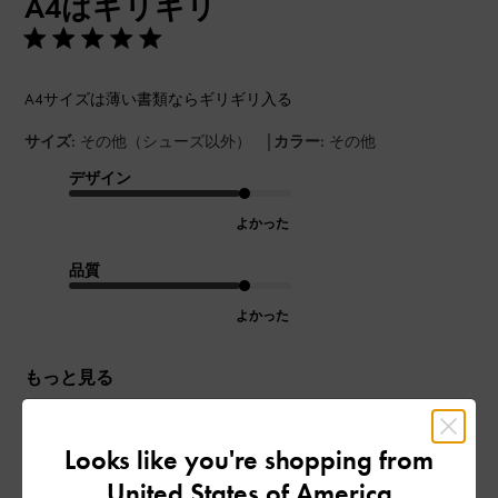
A4はギリギリ
日
A4サイズは薄い書類ならギリギリ入る
|
サイズ:
その他（シューズ以外）
カラー:
その他
デザイン
よかった
品質
よかった
もっと見る
このレビューは役に立ちましたか？
0
Looks like you're shopping from
0
United States of America