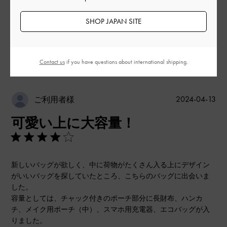
もっと見る
SHOP JAPAN SITE
このレビューは役に立ちましたか？
0
0
Contact us
if you have questions about international shipping.
公
2024-04-13
ご利用者様
開
可愛い上に大容量！
日
新しいバッグが欲しく、中に荷物がたくさん入る上にデザイン
がいいバッグを探していたところ、こちらのバッグに出会いま
した。
容量としては、チャック付きのポーチ部分に長財布、ハンカ
チ、メイク用ポーチ（中）、スマホ用充電器、エコバッグが入
りました。