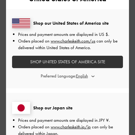
公
2024-04-14
ご利用者様
開
Shop our United States of America site
かわいい
日
Prices and payment amounts are displayed in
US $
.
Orders placed on
www.charleskeith.com/us
can only be
delivered within United States of America.
まずとてもデザインが可愛いです。中にポーチが入っているの
SHOP UNITED STATES OF AMERICA SITE
で、荷物がぐちゃぐちゃになることもありません。14インチの
PCがギリギリ入るサイズです。
Preferred Language:
|
サイズ:
その他（シューズ以外）
カラー:
その他
デザイン
とてもよかった
Shop our Japan site
品質
Prices and payment amounts are displayed in
JPY ¥
.
Orders placed on
www.charleskeith.jp/jp
can only be
とてもよかった
delivered within Japan.