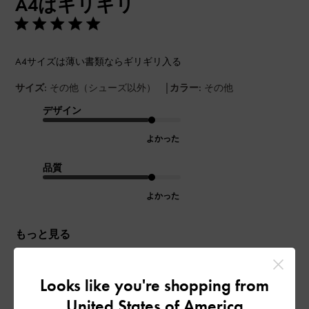
A4はギリギリ
日
A4サイズは薄い書類ならギリギリ入る
|
サイズ:
その他（シューズ以外）
カラー:
その他
デザイン
よかった
品質
よかった
もっと見る
このレビューは役に立ちましたか？
0
Looks like you're shopping from
0
United States of America