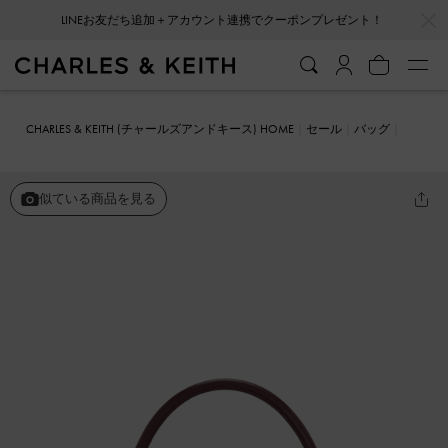
…
…
LINEお友だち追加＋アカウント連携でクーポンプレゼント！
CHARLES & KEITH (チャールズアンドキース) HOME
セール
バッグ
クロスボディバッグ
Ivette イヴェット ウーブントップハンドルバッ
グ
似ている商品を見る