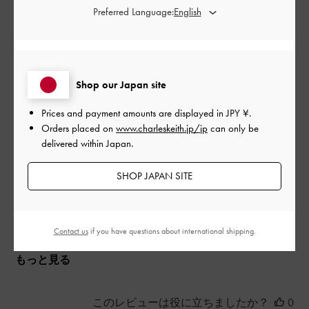
Preferred Language:
結構色々入るかなり優秀なバック。シンプルで格好良いし、可
愛いどんなシーンでも使えるアイテムだと思います。手持ち斜
Shop our Japan site
め掛け、色々出来るのも嬉しい😃🎶買って良かったです。
|
Prices and payment amounts are displayed in
JPY ¥
.
サイズ:
その他（シューズ以外）
カラー:
ブラック系
Orders placed on
www.charleskeith.jp/jp
can only be
デザイン
delivered within Japan.
とてもよかった
SHOP JAPAN SITE
品質
とてもよかった
Contact us
if you have questions about international shipping.
もっと見る
このレビューは役に立ちましたか？
0