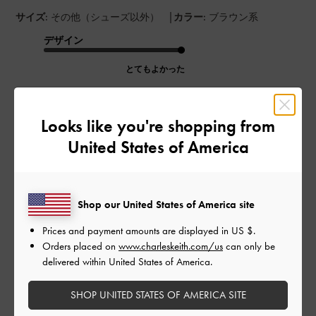
|
サイズ:
その他（シューズ以外）
カラー:
ブラウン系
デザイン
とてもよかった
品質
Looks like you're shopping from
とてもよかった
United States of America
もっと見る
Shop our United States of America site
このレビューは役に立ちましたか？
0
0
Prices and payment amounts are displayed in
US $
.
Orders placed on
www.charleskeith.com/us
can only be
delivered within United States of America.
公
2026-04-25
ご利用者様
SHOP UNITED STATES OF AMERICA SITE
開
小ぶりだけど…
日