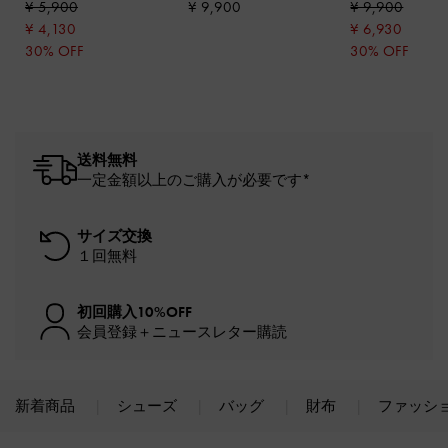
¥ 5,900
¥ 9,900
¥ 9,900
ィ
¥ 4,130
¥ 6,930
30% OFF
30% OFF
送料無料
一定金額以上のご購入が必要です*
サイズ交換
１回無料
初回購入10%OFF
会員登録＋ニュースレター購読
新着商品
シューズ
バッグ
財布
ファッシ