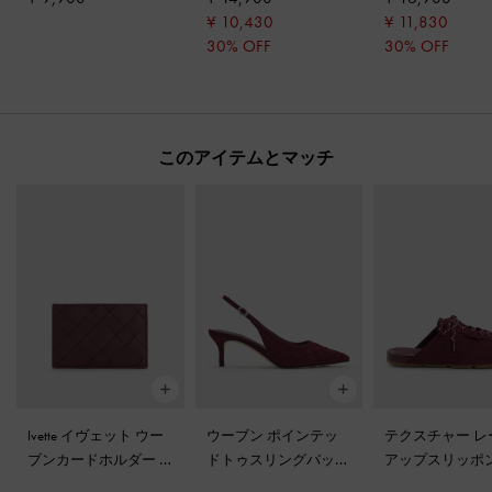
レッド
¥ 10,430
¥ 11,830
30% OFF
30% OFF
このアイテムとマッチ
Ivette イヴェット ウー
ウーブン ポインテッ
テクスチャー レ
ブンカードホルダー
-
ドトゥスリングバック
アップスリッポ
ワインベリーレッド
パンプス
-
バーガンデ
ーカー
-
バーガ