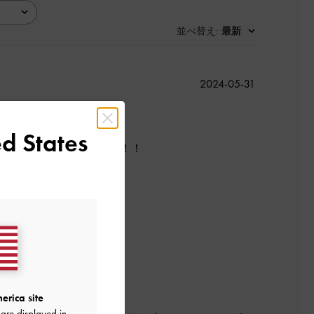
並べ替え
最新
:
公
2024-05-31
開
日
d States
にしましたが正解でした！！
たです！
よかった
erica site
are displayed in