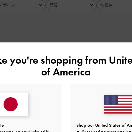
デザイン
品質
快適さ
全て
全て
全て
いいです！
ike you're shopping from
Unite
たが、普段使いもできるようなものが欲しかったので、グレー
of America
事用！という感じになるかなー？と思って悩んでいたので良かっ
、シルバーの金具でとってもかわいい！
ので、楽ちんで持てます！
と思います〜♪
品質
快適さ
とてもよかった
とてもよかった
とても
te
Shop our United States of Am
ent amounts are displayed in
Prices and payment amounts 