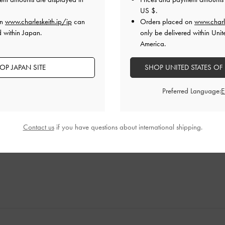
US $
.
on
www.charleskeith.jp/jp
can
Orders placed on
www.charl
d within Japan.
only be delivered within Unit
America.
初任給に購入しました！
OP JAPAN SITE
SHOP UNITED STATES OF
ッグを使っていましたが、初任給でこちらのバッグを購入しま
Preferred Language:
両端を絞る？用の紐がを使わない時にぷらぷらしちゃうのが少
で、グレージュに近い色味です)もお気に入りです！このバッ
品質
快適さ
Contact us
if you have questions about international shipping.
とてもよかった
とてもよかった