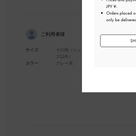
JPY ¥
.
Orders placed 
only be delivere
新卒入社で
ご利用者様
SH
サイズ
その他（シュー
ずっとリクルートバ
ズ以外）
入りポイントです！
カラー
グレー系
真よりも濃いグレー
デザイン