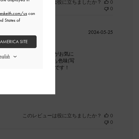
このレビューは役に立ちましたか？
0
0
eskeith.com/us
can
ed States of
公
2024-05-25
開
 AMERICA SITE
日
した！A4サイズも入るのがお気に
し残念ですが、デザインも色味(写
グと共に社会人頑張りたいです！
よかった
このレビューは役に立ちましたか？
0
0