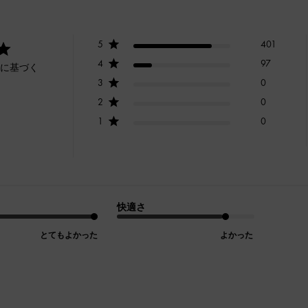
5
401
4
97
ーに基づく
3
0
2
0
1
0
快適さ
とてもよかった
よかった