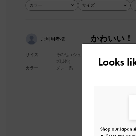
カラー
サイズ
全て
全て
かわいい！
ご利用者様
サイズ
その他（シュー
とにかくすごくかわ
Looks l
ズ以外）
通勤用に購入しまし
カラー
グレー系
ブラックはthe仕
物もたくさん入るし
本体自体は重くない
これから愛用しよう
デザイン
Shop our Japan si
Prices and paym