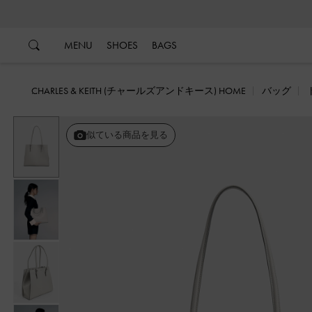
…
…
MENU
SHOES
BAGS
CHARLES & KEITH (チャールズアンドキース) HOME
バッグ
戻る
似ている商品を見る