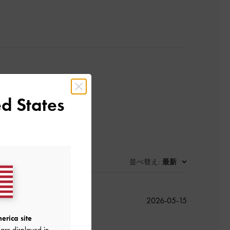
d States
並べ替え
最新
:
公
2026-05-15
開
erica site
日
are displayed in