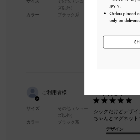
サイズ
その他（シュー
現場用にうちわが入
JPY ¥
.
ズ以外）
手持ちと肩掛けどち
Orders placed 
カラー
ブラック系
only be delivere
デザイン
SH
一目惚れ
ご利用者様
サイズ
その他（シュー
シックだけどデザイ
ズ以外）
ちゃんとマグネット
カラー
ブラック系
デザイン