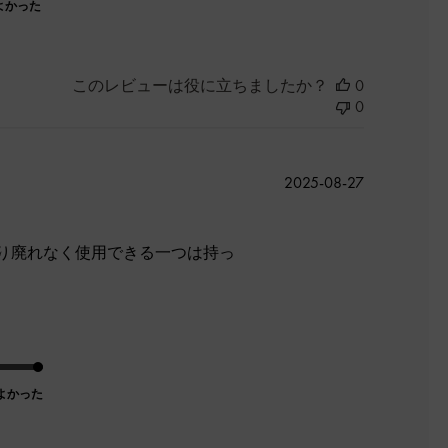
よかった
このレビューは役に立ちましたか？
0
0
公
2025-08-27
開
日
り廃れなく使用できる一つは持っ
よかった