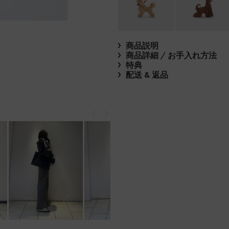
商品説明
商品詳細 / お手入れ方法
特典
配送 & 返品
戻る
次