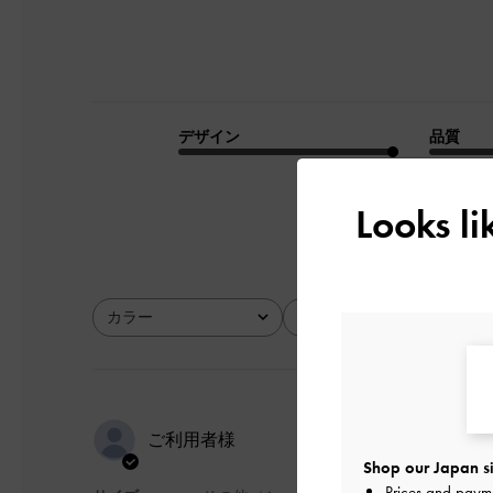
デザイン
品質
とてもよかった
Looks l
カラー
サイズ
全て
全て
求めていた
ご利用者様
Shop our Japan si
Prices and paym