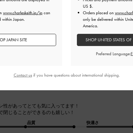
る大きさ、且つ自立してくれるトートを探していた時に出会い
US $
.
らもできて、買ってよかったです！
on
www.charleskeith.jp/jp
can
Orders placed on
www.charl
d within Japan.
only be delivered within Unit
品質
快適さ
America.
とてもよかった
とてもよかった
とても
OP JAPAN SITE
SHOP UNITED STATES OF
Preferred Language:
Contact us
if you have questions about international shipping.
ン性があってとても気に入ってます！
で閉じることができるのも嬉しい！
品質
快適さ