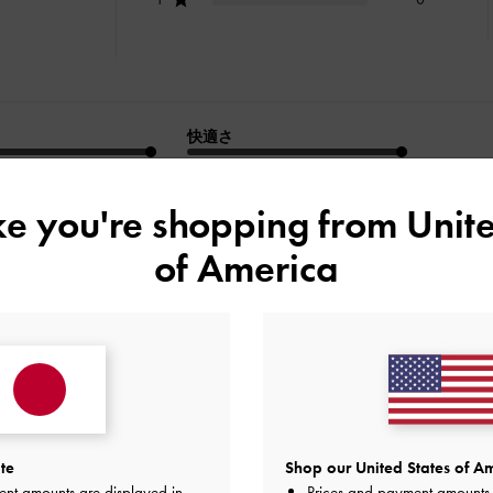
快適さ
とてもよかった
とてもよかった
ike you're shopping from
Unite
of America
デザイン
品質
快適さ
全て
全て
全て
サイズ感！
te
Shop our United States of Am
ent amounts are displayed in
Prices and payment amounts 