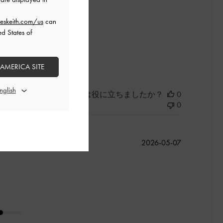
ました。
eskeith.com/us
can
ed States of
よかった
 AMERICA SITE
このレビューは役に立ちましたか？
0
0
公
2026-05-07
開
日