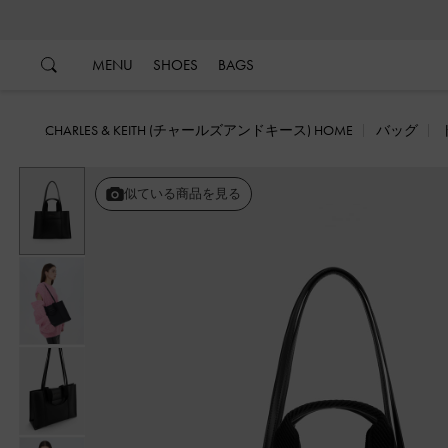
…
…
MENU
SHOES
BAGS
CHARLES & KEITH (チャールズアンドキース) HOME
バッグ
似ている商品を見る