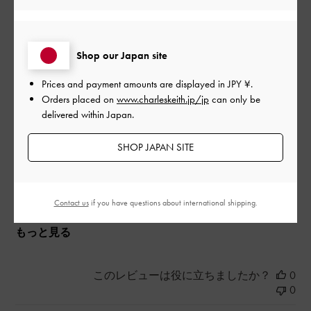
A4サイズが縦にも横にも入るのがいい。紐が太いから肩が痛く
Shop our Japan site
ならないのもいい。
Prices and payment amounts are displayed in
JPY ¥
.
|
サイズ:
その他（シューズ以外）
カラー:
ブラック系
Orders placed on
www.charleskeith.jp/jp
can only be
デザイン
delivered within Japan.
とてもよかった
SHOP JAPAN SITE
品質
とてもよかった
Contact us
if you have questions about international shipping.
もっと見る
このレビューは役に立ちましたか？
0
0