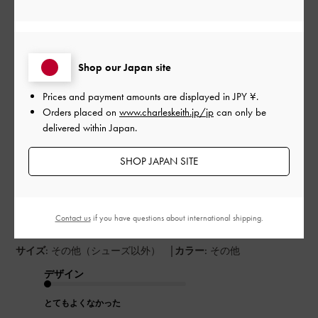
並べ替え
最新
:
Shop our Japan site
公
2023-08-01
ご利用者様
開
Prices and payment amounts are displayed in
JPY ¥
.
プレゼント
日
Orders placed on
www.charleskeith.jp/jp
can only be
delivered within Japan.
SHOP JAPAN SITE
お友達の誕生日プレゼント用に買いました。
背の低い方でしたので、あまり大きなカバンはバランスが悪い
と思い、こちらにしました。
お財布も分厚い物を使われていたので、間口の広いこちらのカ
Contact us
if you have questions about international shipping.
バンをとても喜んで頂けました。
|
サイズ:
その他（シューズ以外）
カラー:
その他
デザイン
とてもよくなかった