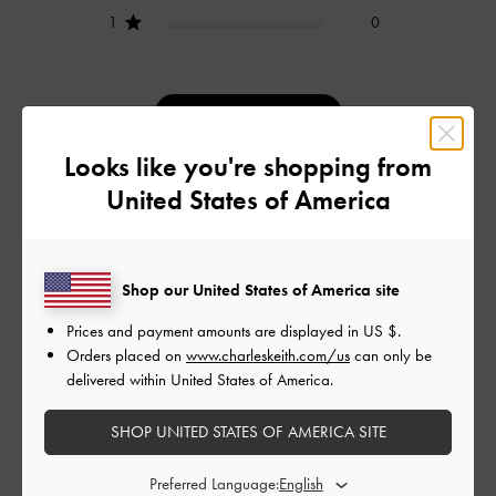
1
0
レビューを書く
Looks like you're shopping from
United States of America
デザイン
普通
Shop our United States of America site
品質
Prices and payment amounts are displayed in
US $
.
普通
Orders placed on
www.charleskeith.com/us
can only be
delivered within United States of America.
もっと見る
SHOP UNITED STATES OF AMERICA SITE
フィルター
Preferred Language: