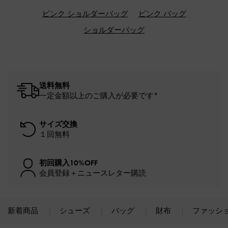
ピンク ショルダーバッグ
ピンク バッグ
ショルダーバッグ
送料無料
一定金額以上のご購入が必要です*
サイズ交換
１回無料
初回購入10%OFF
会員登録＋ニュースレター購読
新着商品
シューズ
バッグ
財布
ファッシ