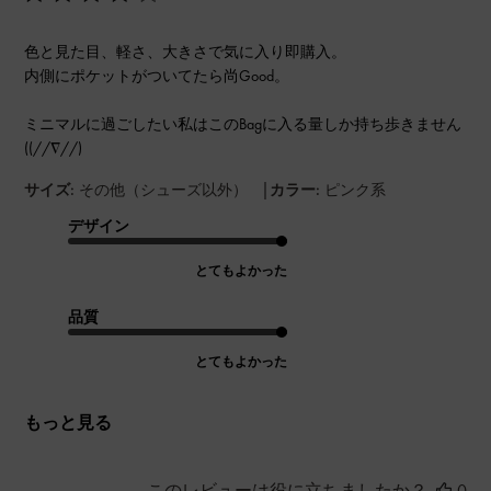
色と見た目、軽さ、大きさで気に入り即購入。
内側にポケットがついてたら尚Good。
ミニマルに過ごしたい私はこのBagに入る量しか持ち歩きません
((//∇//)
|
サイズ:
その他（シューズ以外）
カラー:
ピンク系
デザイン
とてもよかった
品質
とてもよかった
もっと見る
このレビューは役に立ちましたか？
0