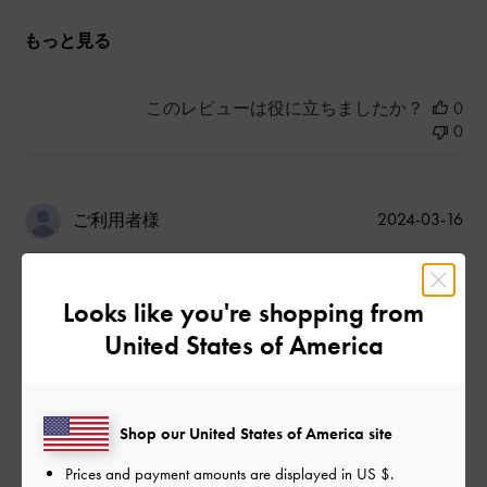
もっと見る
このレビューは役に立ちましたか？
0
0
公
2024-03-16
ご利用者様
開
小さいけど色々入る
日
Looks like you're shopping from
United States of America
小さな箱のようなカチッとした形がお気に入りです。
とても小さいバッグなのですが、二つ折り財布やハンカチ、ス
マホ、他にもまだ入るので、リップしか入らないようなものと
違って普通に実用的に使えるバッグの中で一番小さいという感
Shop our United States of America site
じがしました。
Prices and payment amounts are displayed in
US $
.
きちんと感もあってお値段もそこそこなのでおすすめです。