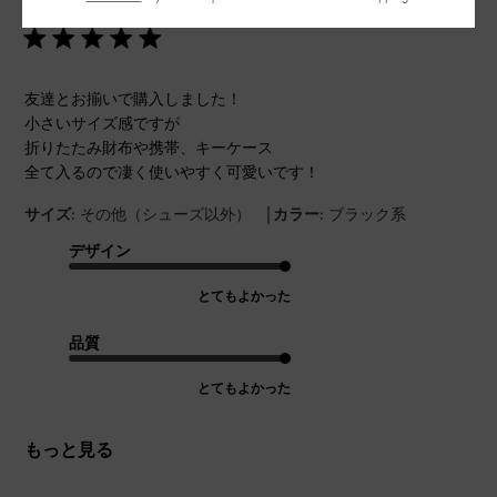
可愛いサイズ感
日
友達とお揃いで購入しました！
小さいサイズ感ですが
折りたたみ財布や携帯、キーケース
全て入るので凄く使いやすく可愛いです！
|
サイズ:
その他（シューズ以外）
カラー:
ブラック系
デザイン
とてもよかった
品質
とてもよかった
もっと見る