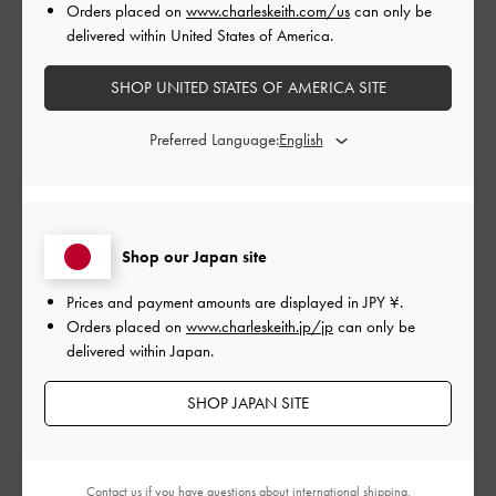
Orders placed on
www.charleskeith.com/us
can only be
|
delivered within United States of America.
サイズ:
その他（シューズ以外）
カラー:
ベージュ系
デザイン
SHOP UNITED STATES OF AMERICA SITE
よかった
Preferred Language:
品質
よかった
Shop our Japan site
もっと見る
Prices and payment amounts are displayed in
JPY ¥
.
Orders placed on
www.charleskeith.jp/jp
can only be
このレビューは役に立ちましたか？
0
delivered within Japan.
0
SHOP JAPAN SITE
公
2024-03-15
ご利用者様
開
Contact us
if you have questions about international shipping.