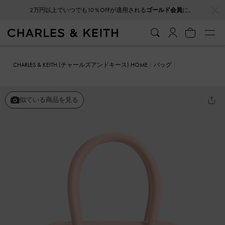
…
…
2万円以上でいつでも10％OFFが適用される
ゴールド会員
に。
CHARLES & KEITH (チャールズアンドキース) HOME
バッグ
ショルダーバッグ
Perline ペルリーネ イーロンゲイティドトートバ
ッグ
似ている商品を見る