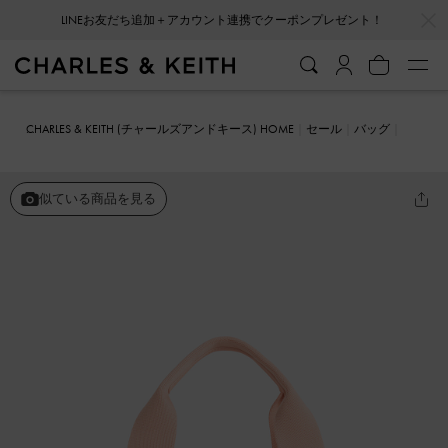
…
…
会員登録＋ニュースレター登録で10%OFFクーポンプレゼント！
CHARLES & KEITH (チャールズアンドキース) HOME
セール
バッグ
トートバッグ
Kay ケイ ストライプトートバッグ
似ている商品を見る