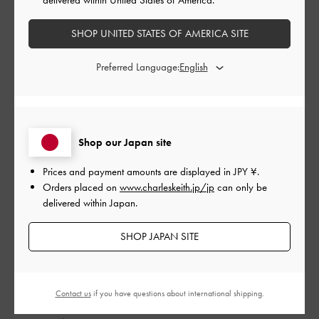
もっと見る
SHOP UNITED STATES OF AMERICA SITE
Preferred Language:
このレビューは役に立ちましたか？
0
0
Shop our Japan site
公
2024-09-26
ご利用者様
開
Prices and payment amounts are displayed in
JPY ¥
.
シンプル可愛い
日
Orders placed on
www.charleskeith.jp/jp
can only be
delivered within Japan.
SHOP JAPAN SITE
シンプルで可愛いです。
もう少し大きくても良かったかなとも思いましたが、、とても
使いやすいです。
Contact us
if you have questions about international shipping.
|
サイズ:
その他（シューズ以外）
カラー:
ブラック系