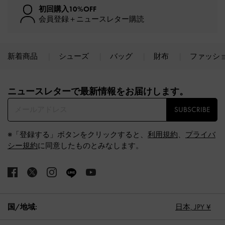
初回購入10%OFF
会員登録＋ニュースレター購読
新着商品
シューズ
バッグ
財布
ファッシ
Site footer
ニュースレターで最新情報をお届けします。​
SUBSCRIBE
※「登録する」ボタンをクリックすると、
利用規約
、
プライバ
シー規約
に同意したものとみなします。
国/地域:
日本,
JPY ¥