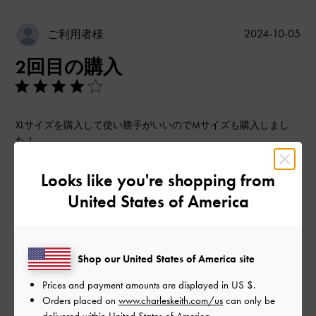
公
2024-10-05
ご利用者様
開
2回目の購入
日
XLサイズを購入して使い勝手がいいのでMサイズも購入しまし
た！
思ったより小さかったですが、必要なものは入るし可愛いので
この冬たくさん使いそうです。
Looks like you're shopping from
|
United States of America
サイズ:
その他（シューズ以外）
カラー:
ブラック系
デザイン
とてもよかった
Shop our United States of America site
品質
Prices and payment amounts are displayed in
US $
.
Orders placed on
www.charleskeith.com/us
can only be
とてもよかった
delivered within United States of America.