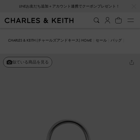
…
…
LINEお友だち追加＋アカウント連携でクーポンプレゼント！
CHARLES & KEITH (チャールズアンドキース) HOME
セール
バッグ
トートバッグ
Atwood アトウッド クリンクルエフェクトチェーン
エンベリシュッドトートバッグ
似ている商品を見る