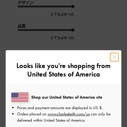
デザイン
とてもよかった
品質
とてもよかった
もっと見る
Looks like you're shopping from
このレビューは役に立ちましたか？
0
United States of America
0
Shop our United States of America site
公
2026-05-07
ご利用者様
開
Prices and payment amounts are displayed in
US $
.
シルバーが欲しくて
日
Orders placed on
www.charleskeith.com/us
can only be
delivered within United States of America.