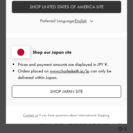
SHOP UNITED STATES OF AMERICA SITE
とても軽くて使いやすいです。斜め掛けでも手持ちでも持てる
ので、小さい子供がいる時いない時どちらの場合でも大活躍し
Preferred Language:
ています。また服装もカジュアルor綺麗どの場面でも持てるので
長く愛用したいと思います。
|
サイズ:
その他（シューズ以外）
カラー:
シルバー系
デザイン
Shop our Japan site
とてもよかった
Prices and payment amounts are displayed in
JPY ¥
.
Orders placed on
www.charleskeith.jp/jp
can only be
品質
delivered within Japan.
よかった
SHOP JAPAN SITE
もっと見る
Contact us
if you have questions about international shipping.
このレビューは役に立ちましたか？
0
0