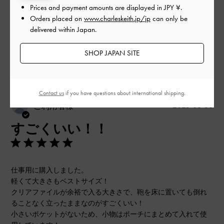
Prices and payment amounts are displayed in
JPY ¥
.
Orders placed on
www.charleskeith.jp/jp
can only be
もっと見る
delivered within Japan.
SHOP JAPAN SITE
このレビューは役に立ちましたか？
0
0
Contact us
if you have questions about international shipping.
公
2025-08-30
ご利用者様
開
すごくいい！！
日
仕事用に購入しました。
軽くて大きさもベストサイズ！
クリアファイルが余裕で入る大きさで、鞄を床に置いても倒れ
ることなく立ったままなのがすごくいい！
小さいポケットがないため、小物はポーチにまとめて入れて使