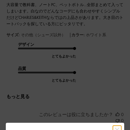
大容量で教科書、ノートPC、ペットボトル…全部まとめて入って
しまいます。白なのでどんなコーデにも合わせやすくシンプル
だけどCHARLES&KEITHならではの上品さがあります。大き目のト
ートバックを探している方にピッタリです。
|
サイズ:
その他（シューズ以外）
カラー:
ホワイト系
デザイン
とてもよかった
品質
とてもよかった
もっと見る
このレビューは役に立ちましたか？
0
0