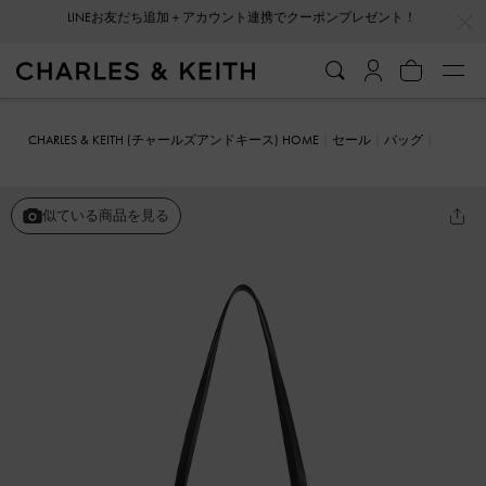
…
…
会員登録＋ニュースレター登録で10%OFFクーポンプレゼント！
CHARLES & KEITH (チャールズアンドキース) HOME
セール
バッグ
トートバッグ
Noelle ノエル トートバッグ
似ている商品を見る