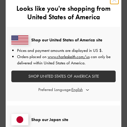
Looks like you're shopping from
公
2026-04-25
ご利用者様
United States of America
開
プレゼント
日
Shop our United States of America site
Prices and payment amounts are displayed in
US $
.
プレゼントに購入しました。
Orders placed on
www.charleskeith.com/us
can only be
マチもあって大きさもあるためたくさん荷物が入ると喜んでも
delivered within United States of America.
らえました。
素材的に秋冬用かなという感じです。
SHOP UNITED STATES OF AMERICA SITE
|
サイズ:
その他（シューズ以外）
カラー:
ブラウン系
Preferred Language:
デザイン
よかった
品質
Shop our Japan site
よかった