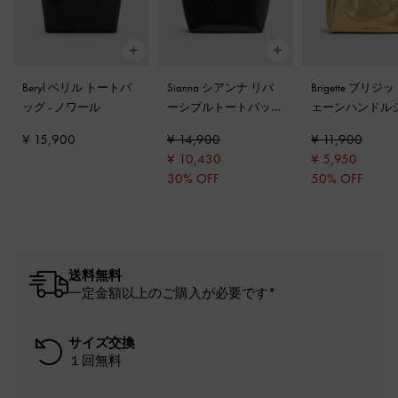
Beryl ベリル トートバ
Sianna シアンナ リバ
Brigette ブリジ
ッグ
-
ノワール
ーシブルトートバッグ
ェーンハンドル
-
ノワール
ダーバッグ
-
ゴ
¥ 15,900
¥ 14,900
¥ 11,900
¥ 10,430
¥ 5,950
30% OFF
50% OFF
送料無料
一定金額以上のご購入が必要です*
サイズ交換
１回無料