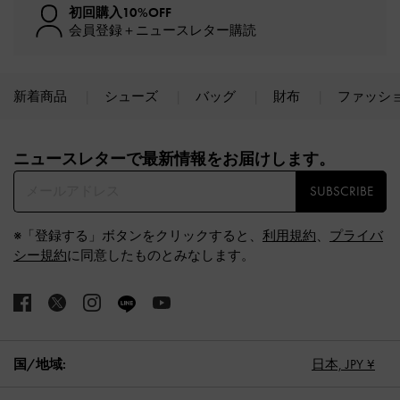
初回購入10%OFF
会員登録＋ニュースレター購読
新着商品
シューズ
バッグ
財布
ファッシ
Site footer
ニュースレターで最新情報をお届けします。​
SUBSCRIBE
※「登録する」ボタンをクリックすると、
利用規約
、
プライバ
シー規約
に同意したものとみなします。
国/地域:
日本,
JPY ¥