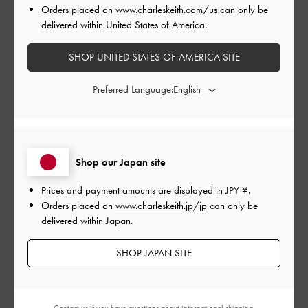
たので、どうしても欲しくてネ
Orders placed on
www.charleskeith.com/us
can only be
ットで購入しました。 先日、娘
delivered within United States of America.
のブライダルフォトの撮影に
SHOP UNITED STATES OF AMERICA SITE
Preferred Language:
店頭で見て一目惚れしました。
大きさ、色、形すべて可愛かったので、どうしても欲しくてネ
ットで購入しました。
先日、娘のブライダルフォトの撮影に行く時に使用しました
Shop our Japan site
が、特に服装とかも選ばないシンプルなデザインなのでとても
よかったです。
Prices and payment amounts are displayed in
JPY ¥
.
一緒にミュールも購入しましたが、とても履きやすくて良かっ
Orders placed on
www.charleskeith.jp/jp
can only be
たです。
delivered within Japan.
Charles &Keith大好きです。
SHOP JAPAN SITE
|
サイズ:
その他（シューズ以外）
カラー:
ベージュ系
デザイン
とても良かった
Contact us
if you have questions about international shipping.