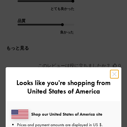
とても良かった
品質
良かった
もっと見る
このレビューは役に立ちましたか？
0
0
Looks like you're shopping from
United States of America
公
2026-06-13
ご利用者様
開
店頭で見て一目惚れしました。
日
Shop our United States of America site
大きさ、色、形すべて可愛かっ
Prices and payment amounts are displayed in
US $
.