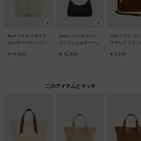
Beryl ベリル リサイク
Lane レーン チェーン
Lillith リリス 
ルレザーバケツバッグ
リンクショルダーバッ
ラウンド リスト
-
クリーム
グ
-
ノワール
ト
-
ピーカンブ
¥ 11,900
¥ 12,900
¥ 7,500
このアイテムとマッチ