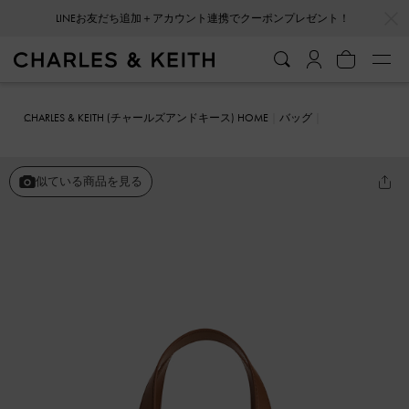
…
…
会員登録＋ニュースレター登録で10%OFFクーポンプレゼント！
CHARLES & KEITH (チャールズアンドキース) HOME
バッグ
ミニバッグ
Shania ミニシャナイア キャンバス トートバッグ
似ている商品を見る