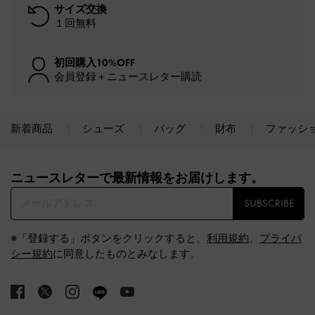
サイズ交換
１回無料
初回購入10%OFF
会員登録＋ニュースレター購読
新着商品
シューズ
バッグ
財布
ファッシ
Site footer
ニュースレターで最新情報をお届けします。​
SUBSCRIBE
※「登録する」ボタンをクリックすると、
利用規約
、
プライバ
シー規約
に同意したものとみなします。