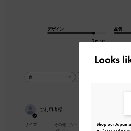
デザイン
品質
良かった
Looks l
色
サイズ
全て
全て
すごく気に
ご利用者様
Shop our Japan si
サイズ
その他（シュー
形や色がとても可愛
Prices and paym