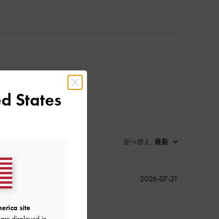
d States
並べ替え
最新
:
公
2026-07-21
開
日
erica site
are displayed in