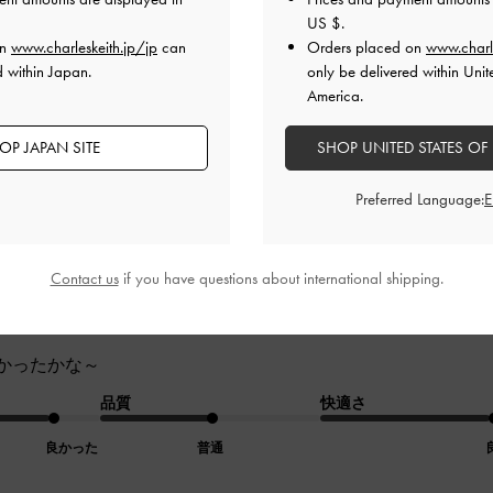
が、必要なものはしっかり入るので、使いやすいです。
US $
.
on
www.charleskeith.jp/jp
can
Orders placed on
www.charl
品質
快適さ
d within Japan.
only be delivered within Unit
America.
とても良くなかった
とても良くなかった
OP JAPAN SITE
SHOP UNITED STATES OF
Preferred Language:
Contact us
if you have questions about international shipping.
かったかな～
品質
快適さ
良かった
普通