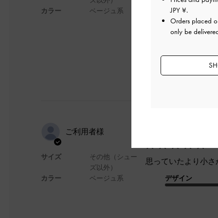
ズ以外）
小さめのサイズです
JPY ¥
.
カラー
ベージュ系
Orders placed 
デザイン
only be delivere
とても良くなかった
SH
素敵だけど
ご利用者様
サイズ
その他（シュー
思っていたより小さ
ズ以外）
カラー
ベージュ系
デザイン