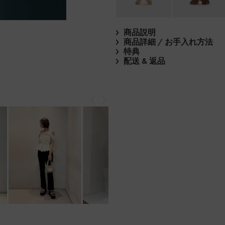
商品説明
商品詳細 / お手入れ方法
特典
配送 & 返品
戻る
次