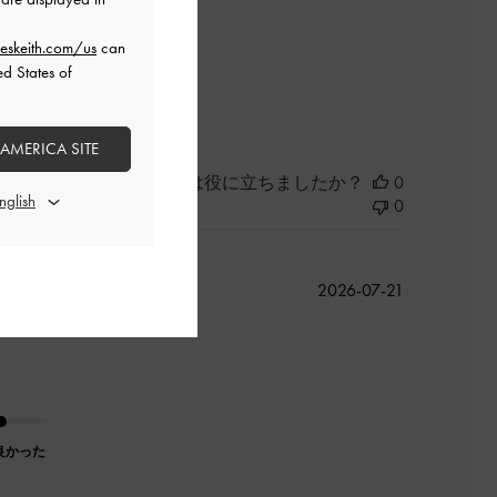
eskeith.com/us
can
ed States of
 AMERICA SITE
このレビューは役に立ちましたか？
0
0
公
2026-07-21
開
日
良かった