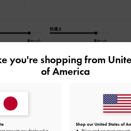
快適さ
良かった
良かった
ike you're shopping from
Unite
of America
デザイン
品質
快適さ
全て
全て
全て
入っています。
te
Shop our United States of Am
くて、大満足です。
ent amounts are displayed in
Prices and payment amounts 