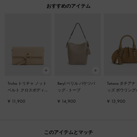
おすすめのアイテム
Tricha トリチャ ノット
Beryl ベリル バケツバ
Tatiana タチアナ
ベルト クロスボディ
ッグ
-
トープ
ッズ ボウリング
バッグ
-
サンドベージ
グ
-
サンド
¥ 11,900
¥ 14,900
¥ 13,900
ュ
このアイテムとマッチ