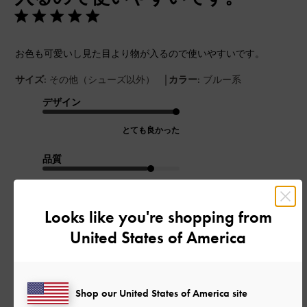
お色も可愛いし見た目より物が入るので使いやすいです。
|
サイズ:
その他（シューズ以外）
カラー:
ブルー系
デザイン
とても良かった
品質
良かった
Looks like you're shopping from
もっと見る
United States of America
このレビューは役に立ちましたか？
0
0
Shop our United States of America site