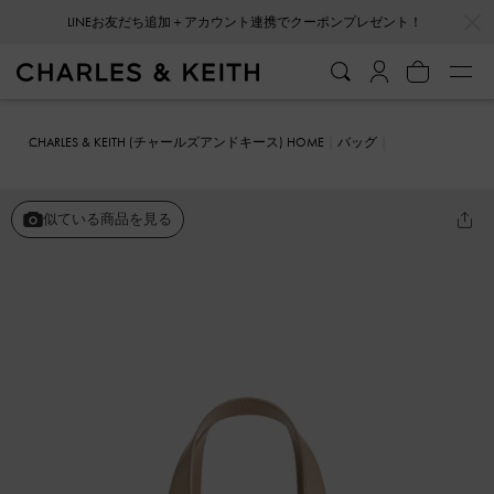
…
…
会員登録＋ニュースレター登録で10%OFFクーポンプレゼント！
CHARLES & KEITH (チャールズアンドキース) HOME
バッグ
ミニバッグ
Shania ミニシャナイア トートバッグ
似ている商品を見る