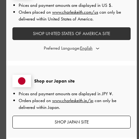
Prices and payment amounts are displayed in
US $
.
Orders placed on
www.charleskeith.com/us
can only be
公
2026-06-13
ご利用者様
delivered within United States of America.
開
店頭で見て一目惚れしました。
日
SHOP UNITED STATES OF AMERICA SITE
大きさ、色、形すべて可愛かっ
Preferred Language:
たので、どうしても欲しくてネ
ットで購入しました。 先日、娘
のブライダルフォトの撮影に
Shop our Japan site
Prices and payment amounts are displayed in
JPY ¥
.
店頭で見て一目惚れしました。
Orders placed on
www.charleskeith.jp/jp
can only be
大きさ、色、形すべて可愛かったので、どうしても欲しくてネ
delivered within Japan.
ットで購入しました。
先日、娘のブライダルフォトの撮影に行く時に使用しました
SHOP JAPAN SITE
が、特に服装とかも選ばないシンプルなデザインなのでとても
よかったです。