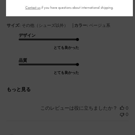
一緒にミュールも購入しましたが、とても履きやすくて良かっ
たです。
Contact us
if you have questions about international shipping.
Charles &Keith大好きです。
|
サイズ:
その他（シューズ以外）
カラー:
ベージュ系
デザイン
とても良かった
品質
とても良かった
もっと見る
このレビューは役に立ちましたか？
0
0