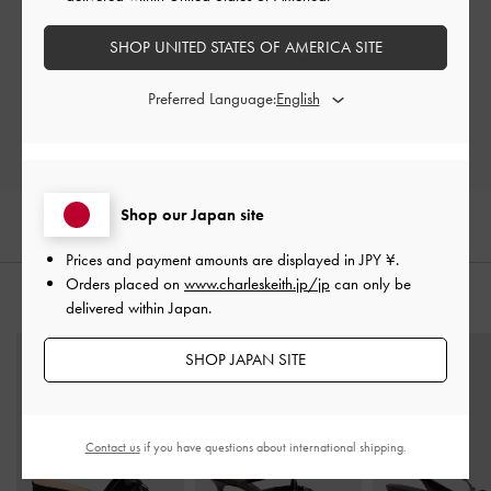
Let us know what you think
SHOP UNITED STATES OF AMERICA SITE
レビューを書く
Preferred Language:
Shop our Japan site
Prices and payment amounts are displayed in
JPY ¥
.
Orders placed on
www.charleskeith.jp/jp
can only be
おすすめのアイテム
delivered within Japan.
SHOP JAPAN SITE
Contact us
if you have questions about international shipping.