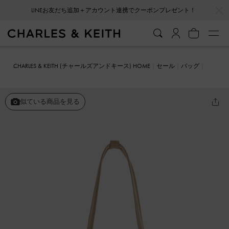
…
…
LINEお友だち追加＋アカウント連携でクーポンプレゼント！
CHARLES & KEITH (チャールズアンドキース) HOME
セール
バッグ
ショルダーバッグ
Nelly ネリ スエード&フォーシャーリングイロン
ゲイティッドショルダーバッグ
似ている商品を見る