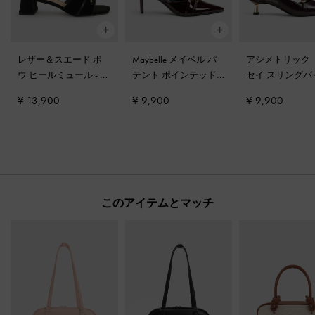
レザー＆スエード ボ
Maybelle メイベル パ
アシメトリック 
ウ ヒールミュール
-
ブ
テント ポインテッド
セイ スリングバ
ラックテクスチャー
ヒールミュール
-
バー
パンプス
-
バー
¥ 13,900
¥ 9,900
¥ 9,900
ガンディ
ィ
このアイテムとマッチ