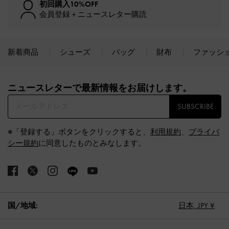
初回購入10%OFF
会員登録＋ニュースレター購読
新着商品
シューズ
バッグ
財布
ファッシ
Site footer
ニュースレターで最新情報をお届けします。​
SUBSCRIBE
※「登録する」ボタンをクリックすると、
利用規約
、
プライバ
シー規約
に同意したものとみなします。
国/地域:
日本,
JPY ¥