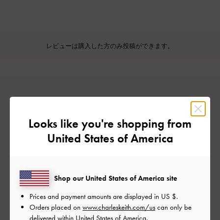
レビューは購入した方のみ投稿ができます。
Looks like you're shopping from
United States of America
カスタマーレビュー
Shop our United States of America site
Prices and payment amounts are displayed in
US $
.
Orders placed on
www.charleskeith.com/us
can only be
ご感想をお聞かせください
delivered within United States of America.