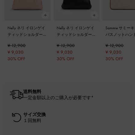
Nelly ネリ イロンゲイ
Nelly ネリ イロンゲイ
Sammie サミー
ティッドショルダーバ
ティッドショルダーバ
バスノットハン
ッグ
-
ライトピンク
ッグ
-
ノワール
ロンゲイティッ
¥ 12,900
¥ 12,900
¥ 12,900
グ
-
トープキャ
¥ 9,030
¥ 9,030
¥ 9,030
30% OFF
30% OFF
30% OFF
送料無料
一定金額以上のご購入が必要です*
サイズ交換
１回無料