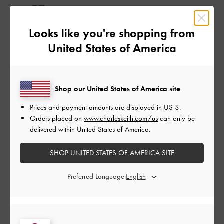
品質
とてもよかった
Looks like you're shopping from
United States of America
もっと見る
このレビューは役に立ちましたか？
0
Shop our United States of America site
0
Prices and payment amounts are displayed in
US $
.
Orders placed on
www.charleskeith.com/us
can only be
delivered within United States of America.
公
2026-04-28
ご利用者様
開
SHOP UNITED STATES OF AMERICA SITE
大容量で可愛すぎました
日
Preferred Language:
普段かなりの大荷物なので入るか心配でしたが、パソコン、お
弁当、化粧ポーチ、筆箱、水筒等色々入ります！内ポケットも2