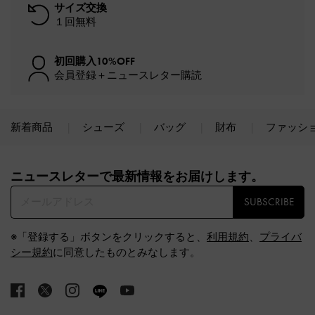
サイズ交換
１回無料
初回購入10%OFF
会員登録＋ニュースレター購読
新着商品
シューズ
バッグ
財布
ファッシ
Site footer
ニュースレターで最新情報をお届けします。​
SUBSCRIBE
※「登録する」ボタンをクリックすると、
利用規約
、
プライバ
シー規約
に同意したものとみなします。