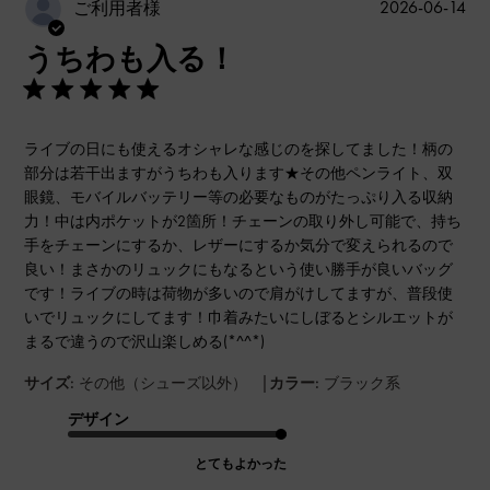
公
2026-06-14
ご利用者様
開
うちわも入る！
日
ライブの日にも使えるオシャレな感じのを探してました！柄の
部分は若干出ますがうちわも入ります★その他ペンライト、双
眼鏡、モバイルバッテリー等の必要なものがたっぷり入る収納
力！中は内ポケットが2箇所！チェーンの取り外し可能で、持ち
手をチェーンにするか、レザーにするか気分で変えられるので
良い！まさかのリュックにもなるという使い勝手が良いバッグ
です！ライブの時は荷物が多いので肩がけしてますが、普段使
いでリュックにしてます！巾着みたいにしぼるとシルエットが
まるで違うので沢山楽しめる(*^^*)
|
サイズ:
その他（シューズ以外）
カラー:
ブラック系
デザイン
とてもよかった