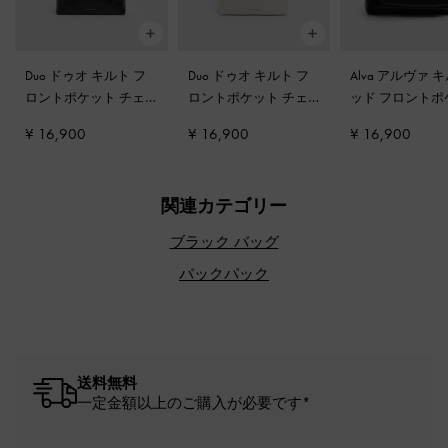
Duo ドゥオ キルト フ
Duo ドゥオ キルト フ
Alva アルヴァ 
ロントポケット チェ
ロントポケット チェ
ッド フロントポ
ーン ホーボーバッグ
-
ーン ホーボーバッグ
-
ト バックパック
¥ 16,900
¥ 16,900
¥ 16,900
ノワール
クリーム
ック
関連カテゴリー
ブラック バッグ
バックパック
送料無料
一定金額以上のご購入が必要です*