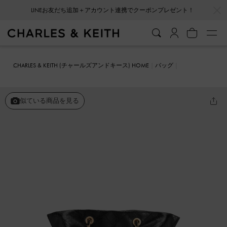
…
…
LINEお友だち追加＋アカウント連携でクーポンプレゼント！
CHARLES & KEITH (チャールズアンドキース) HOME
バッグ
バックパック
Duo ドゥオ キルティング ドローストリング ツーウェ
イバックパック
似ている商品を見る