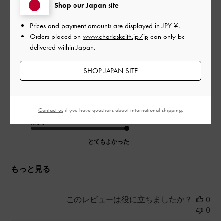
つ付いてて1つはチャック付きなので安心です。
Shop our Japan site
短い取っ手邪魔な場合は取り外せますし、リュックタイプも長
めの取っ手も頑丈です！
Prices and payment amounts are displayed in
JPY ¥
.
なによりめちゃくちゃ可愛くて褒められます！他の色も欲しく
Orders placed on
www.charleskeith.jp/jp
can only be
なりました😆
delivered within Japan.
|
サイズ:
その他（シューズ以外）
カラー:
ブラック系
SHOP JAPAN SITE
デザイン
とてもよかった
Contact us
if you have questions about international shipping.
品質
とてもよかった
もっと見る
このレビューは役に立ちましたか？
0
0