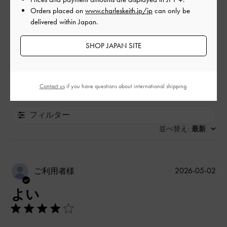
とても良かった
Orders placed on
www.charleskeith.jp/jp
can only be
delivered within Japan.
品質
SHOP JAPAN SITE
とても良かった
もっと見る
Contact us
if you have questions about international shipping.
フィルター
並べ替え
最新
:
公
2026-05-02
ご利用者様
開
よい
日