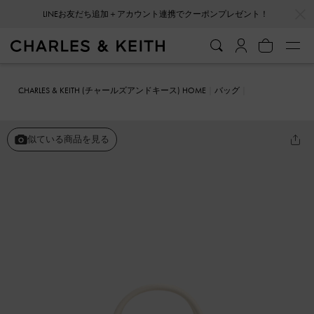
…
…
LINEお友だち追加＋アカウント連携でクーポンプレゼント！
CHARLES & KEITH (チャールズアンドキース) HOME
バッグ
ミニバッグ
Sammie サミー ノットハンドル ウェービートートバッグ
似ている商品を見る