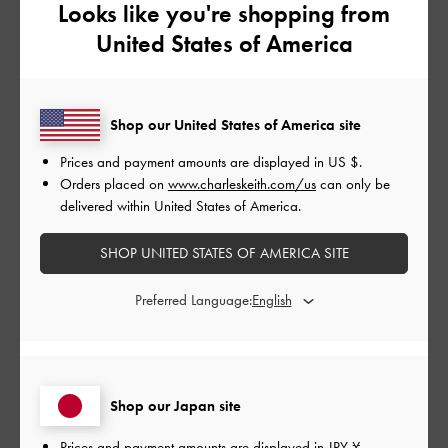
Looks like you're shopping from
カスタマーレビュー
United States of America
4
1件のレビューに基づく
Shop our United States of America site
5
0
Prices and payment amounts are displayed in
US $
.
4
1
Orders placed on
www.charleskeith.com/us
can only be
3
0
delivered within United States of America.
2
0
SHOP UNITED STATES OF AMERICA SITE
1
0
Preferred Language:
レビューを書く
Shop our Japan site
デザイン
Prices and payment amounts are displayed in
JPY ¥
.