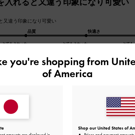
を入れると又違う印象になり可愛い
と又違う印象になり可愛い
品質
快適さ
とてもよかった
とてもよかった
とても
ike you're shopping from
Unite
of America
くて購入しました！
オシャレなバッグですよ！
te
Shop our United States of Am
ent amounts are displayed in
Prices and payment amounts 