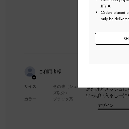
JPY ¥
.
デザイン
Orders placed 
only be delivere
SH
夏
ご利用者様
サイズ
その他（シュー
黒だけどメッシュに
ズ以外）
いっぱい入るし一泊
カラー
ブラック系
デザイン