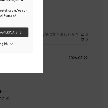
eskeith.com/us
can
よかった
ed States of
 AMERICA SITE
このレビューは役に立ちましたか？
0
0
公
2026-05-22
開
日
よかった