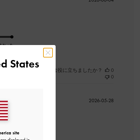
開
日
よかった
d States
このレビューは役に立ちましたか？
0
0
公
2026-05-28
開
日
erica site
are displayed in