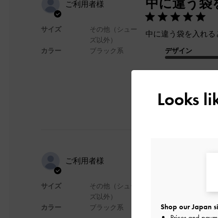
中に違う袋
ご利用者様
サイズ
その他（シュー
中に違う袋を入れる
ズ以外）
カラー
ブラック系
デザイン
Looks l
可愛い！
ご利用者様
サイズ
その他（シュー
大きめトートが欲し
ズ以外）
たくさんはいるし、
Shop our Japan si
カラー
ブラック系
夏以外にも使える！
Prices and paym