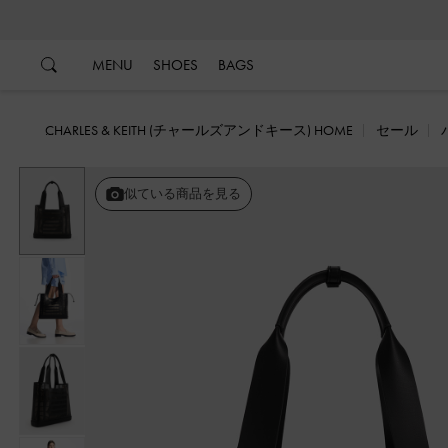
…
…
MENU
SHOES
BAGS
CHARLES & KEITH (チャールズアンドキース) HOME
セール
戻る
似ている商品を見る