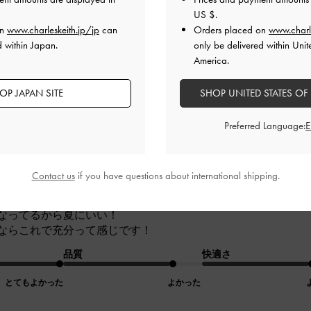
US $
.
品質
快適さ
on
www.charleskeith.jp/jp
can
Orders placed on
www.charl
とてもよかった
とてもよかった
とても
d within Japan.
only be delivered within Unit
America.
OP JAPAN SITE
SHOP UNITED STATES OF
Preferred Language:
Contact us
if you have questions about international shipping.
なってるから夏にいい！
ならこれで充分って感じです！
品質
快適さ
とてもよかった
よかった