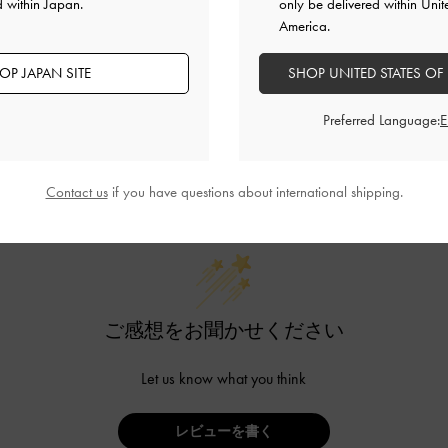
d within Japan.
only be delivered within Unit
America.
OP JAPAN SITE
SHOP UNITED STATES OF
Preferred Language:
カスタマーレビュー
Contact us
if you have questions about international shipping.
ご感想をお聞かせください
Let us know what you think
レビューを書く