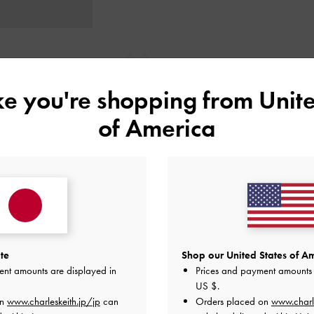
戻る
次
ike you're shopping from
Unite
of America
te
Shop our United States of Am
ent amounts are displayed in
Prices and payment amounts 
レビューは購入した方のみ投稿ができます。
US $
.
on
www.charleskeith.jp/jp
can
Orders placed on
www.charl