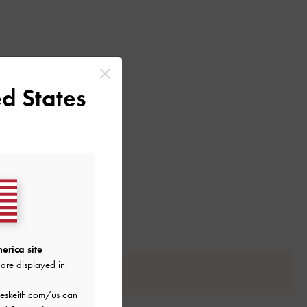
d States
erica site
are displayed in
eskeith.com/us
can