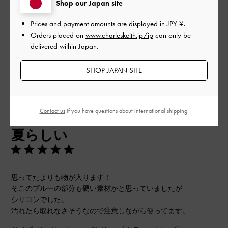
Shop our Japan site
Prices and payment amounts are displayed in
JPY ¥
.
もっと見る
Orders placed on
www.charleskeith.jp/jp
can only be
delivered within Japan.
このレビューは役に立ちましたか？
0
0
SHOP JAPAN SITE
公
2024-06-22
ご利用者様
Contact us
if you have questions about international shipping.
開
夏らしい
日
思ってたよりも物が入ります！
そこのブルーの部分も硬い素材かと思っていましたが
シリコンでした。
汚れたら取れなさそうなので注意しながら使ってます。