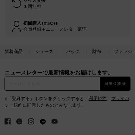
サイズ交換
１回無料
初回購入10%OFF
会員登録＋ニュースレター購読
新着商品
シューズ
バッグ
財布
ファッシ
Site footer
ニュースレターで最新情報をお届けします。​
SUBSCRIBE
※「登録する」ボタンをクリックすると、
利用規約
、
プライバ
シー規約
に同意したものとみなします。