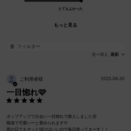
とてもよかった
もっと見る
フィルター
並べ替え
最新
:
公
2025-08-30
ご利用者様
開
一目惚れ🩷
日
ポップアップで出会い一目惚れで購入しました😍
職場で可愛い〜と褒められます🩷
雨の日でもサッと拭けばいいので毎日使ってまーす！！