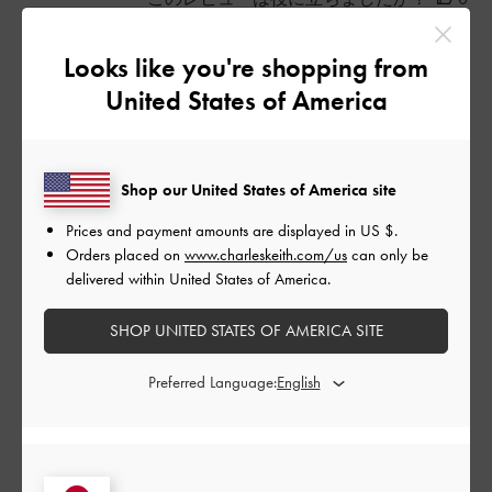
0
Looks like you're shopping from
United States of America
公
2024-07-25
ご利用者様
開
ぴーさんのレビュー
日
Shop our United States of America site
Prices and payment amounts are displayed in
US $
.
店頭でみて、形と他にはないデザインが気に入って購入しまし
Orders placed on
www.charleskeith.com/us
can only be
た。
delivered within United States of America.
|
サイズ:
その他（シューズ以外）
カラー:
ブルー系
SHOP UNITED STATES OF AMERICA SITE
デザイン
Preferred Language:
とてもよかった
品質
とてもよかった