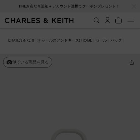
…
…
LINEお友だち追加＋アカウント連携でクーポンプレゼント！
CHARLES & KEITH (チャールズアンドキース) HOME
セール
バッグ
トートバッグ
ファン ダブルハンドルトートバッグ
似ている商品を見る