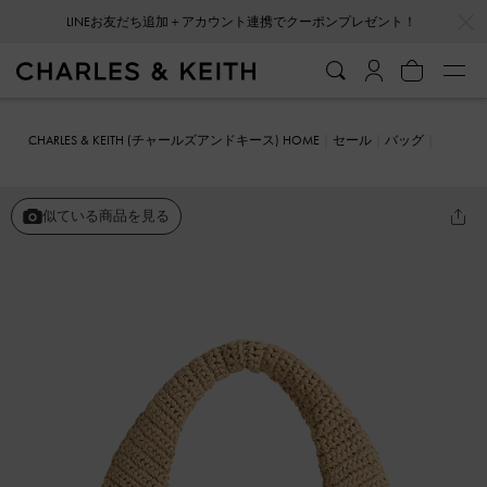
…
…
LINEお友だち追加＋アカウント連携でクーポンプレゼント！
CHARLES & KEITH (チャールズアンドキース) HOME
セール
バッグ
ショルダーバッグ
Allegra アレグラ ニットスラウチーホーボーバッ
グ
似ている商品を見る