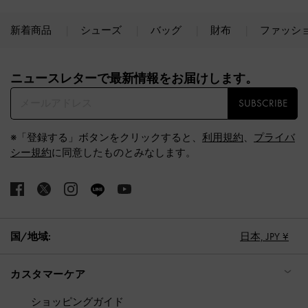
新着商品
シューズ
バッグ
財布
ファッシ
Site footer
ニュースレターで最新情報をお届けします。​
SUBSCRIBE
※「登録する」ボタンをクリックすると、
利用規約
、
プライバ
シー規約
に同意したものとみなします。
国/地域:
日本,
JPY ¥
カスタマーケア
ショッピングガイド