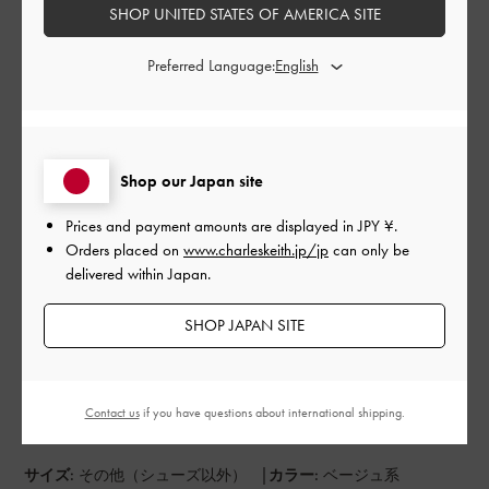
よかった
SHOP UNITED STATES OF AMERICA SITE
もっと見る
Preferred Language:
このレビューは役に立ちましたか？
0
0
Shop our Japan site
Prices and payment amounts are displayed in
JPY ¥
.
公
2024-09-03
ご利用者様
Orders placed on
www.charleskeith.jp/jp
can only be
開
delivered within Japan.
可愛い❤️
日
SHOP JAPAN SITE
夏も終わりで買うか悩みましたが買って正解！何でもっと早く
購入しなかったのか…笑もうそろそろ夏が終わりますがギリギリ
Contact us
if you have questions about international shipping.
まで活躍しそうです！ただちょっと荷物が出しにくうかな？
|
サイズ:
その他（シューズ以外）
カラー:
ベージュ系