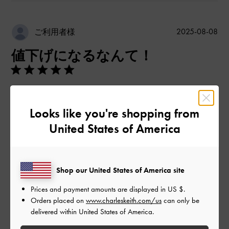
公
2025-08-08
ご利用者様
開
値下げになるなんて！
日
デザインが圧倒的にかわいい😍ブラックなので、持ち手の部分
の汚れも目立ちにくそうで、秋口まで活躍できそう！肩にかけ
Looks like you're shopping from
ると収まるサイズで、思ったより大きくありませんでした。カ
United States of America
ラーで印象が違うので、色違いでもほしい商品です。
|
サイズ:
39/24.5cm
カラー:
ブラック系
デザイン
Shop our United States of America site
Prices and payment amounts are displayed in
US $
.
とてもよかった
Orders placed on
www.charleskeith.com/us
can only be
品質
delivered within United States of America.