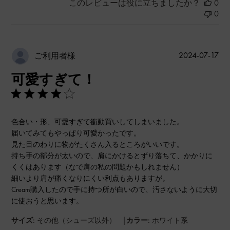
このレビューは役に立ちましたか？
0
0
公
2024-07-17
ご利用者様
開
可愛すぎて！
日
色合い・形、可愛すぎて衝動買いしてしまいました。
届いてみてもやっぱり可愛かったです。
見た目のわりに物がたくさん入るところがいいです。
持ち手の部分が太いので、肩にかけるとずり落ちて、かかりに
くくはあります（なで肩の私の問題かもしれません）
細いより肩が痛くなりにくい利点もありますが。
Cream購入したので手に持つ所が白いので、汚さないように大切
に使おうと思います。
|
サイズ:
その他（シューズ以外）
カラー:
ホワイト系