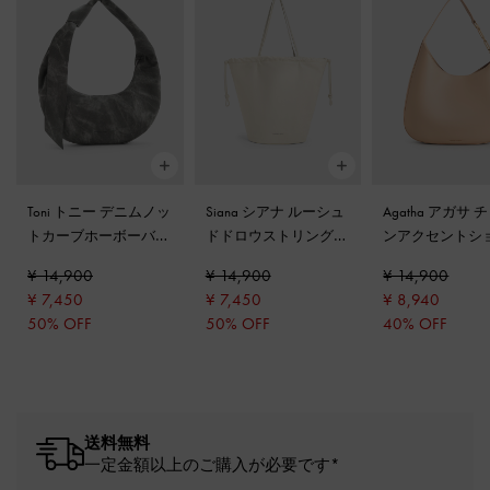
Toni トニー デニムノッ
Siana シアナ ルーシュ
Agatha アガサ 
トカーブホーボーバッ
ドドロウストリングト
ンアクセントシ
グ
-
ダークグレー
ートバッグ
-
クリーム
ーバッグ
-
ベー
¥ 14,900
¥ 14,900
¥ 14,900
¥ 7,450
¥ 7,450
¥ 8,940
50% OFF
50% OFF
40% OFF
送料無料
一定金額以上のご購入が必要です*