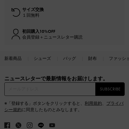
サイズ交換
１回無料
初回購入10%OFF
会員登録＋ニュースレター購読
新着商品
シューズ
バッグ
財布
ファッシ
Site footer
ニュースレターで最新情報をお届けします。​
SUBSCRIBE
※「登録する」ボタンをクリックすると、
利用規約
、
プライバ
シー規約
に同意したものとみなします。