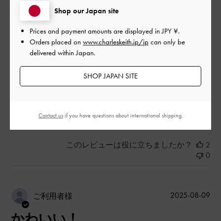
|
サイズ:
その他（シューズ以外）
カラー:
ホワイト系
Shop our Japan site
デザイン
Prices and payment amounts are displayed in
JPY ¥
.
Orders placed on
www.charleskeith.jp/jp
can only be
普通
delivered within Japan.
品質
SHOP JAPAN SITE
よかった
もっと見る
Contact us
if you have questions about international shipping.
このレビューは役に立ちましたか？
2
0
公
2025-08-09
ご利用者様
開
かわいい！
日