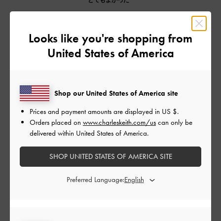
とてもよかった
もっと見る
Looks like you're shopping from
United States of America
このレビューは役に立ちましたか？
0
0
Shop our United States of America site
公
2025-12-06
ご利用者様
Prices and payment amounts are displayed in
US $
.
開
Orders placed on
www.charleskeith.com/us
can only be
大きくて良いけどストラップが
日
delivered within United States of America.
取れやすい
SHOP UNITED STATES OF AMERICA SITE
Preferred Language:
大容量でたくさんはいるので良い！
でも取っ手のストラップが外れやすいので、そこだけマイナス
です。