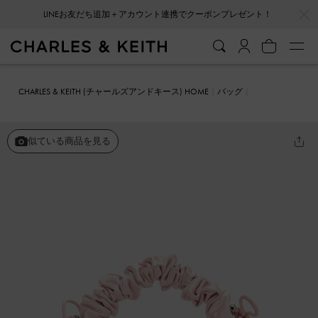
…
…
LINEお友だち追加＋アカウント連携でクーポンプレゼント！
CHARLES & KEITH (チャールズアンドキース) HOME
バッグ
ホーボーバッグ
サテンボウ ルーシュドハンドルバッグ
似ている商品を見る