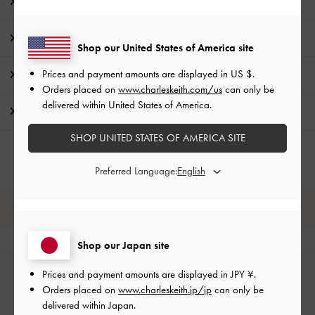
商品説明
商品詳細 / お手入れ方法
Shop our United States of America site
Prices and payment amounts are displayed in
US $
.
特典
Orders placed on
www.charleskeith.com/us
can only be
delivered within United States of America.
配送 & 返品
SHOP UNITED STATES OF AMERICA SITE
Preferred Language:
レビューは購入した方のみ投稿ができます。
Shop our Japan site
Prices and payment amounts are displayed in
JPY ¥
.
Orders placed on
www.charleskeith.jp/jp
can only be
delivered within Japan.