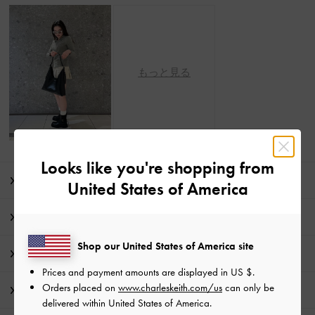
もっと見る
Looks like you're shopping from
商品説明
United States of America
商品詳細 / お手入れ方法
Shop our United States of America site
特典
Prices and payment amounts are displayed in
US $
.
Orders placed on
www.charleskeith.com/us
can only be
配送 & 返品
delivered within United States of America.