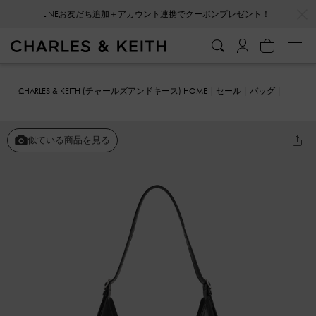
…
…
LINEお友だち追加＋アカウント連携でクーポンプレゼント！
CHARLES & KEITH (チャールズアンドキース) HOME
セール
バッグ
ショルダーバッグ
Liv リブ クロックエフェクトホーボーバッグ
似ている商品を見る