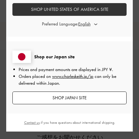
SHOP UNITED STATES OF AMERICA SITE
Preferred Language:
レビューは購入した方のみ投稿ができます。
Shop our Japan site
Prices and payment amounts are displayed in
JPY ¥
.
Orders placed on
www.charleskeith.jp/jp
can only be
delivered within Japan.
SHOP JAPAN SITE
カスタマーレビュー
Contact us
if you have questions about international shipping.
ご感想をお聞かせください