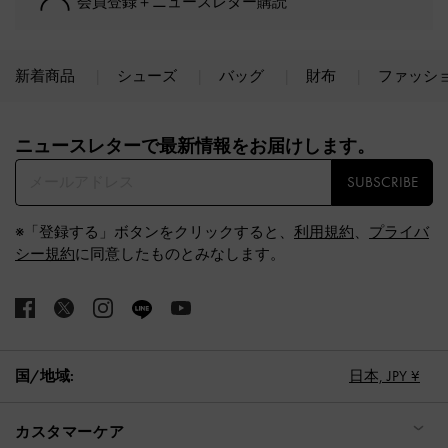
会員登録＋ニュースレター購読
新着商品
シューズ
バッグ
財布
ファッシ
Site footer
ニュースレターで最新情報をお届けします。​
SUBSCRIBE
※「登録する」ボタンをクリックすると、
利用規約
、
プライバ
シー規約
に同意したものとみなします。
国/地域:
日本,
JPY ¥
カスタマーケア