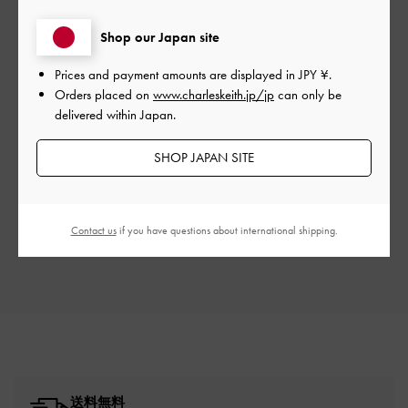
カスタマーレビュー
Shop our Japan site
Prices and payment amounts are displayed in
JPY ¥
.
Orders placed on
www.charleskeith.jp/jp
can only be
delivered within Japan.
ご感想をお聞かせください
SHOP JAPAN SITE
Let us know what you think
Contact us
if you have questions about international shipping.
レビューを書く
送料無料