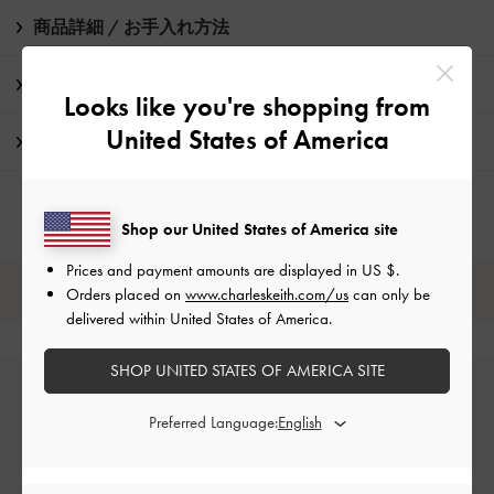
商品詳細 / お手入れ方法
特典
Looks like you're shopping from
United States of America
配送 & 返品
Shop our United States of America site
Prices and payment amounts are displayed in
US $
.
レビューは購入した方のみ投稿ができます。
Orders placed on
www.charleskeith.com/us
can only be
delivered within United States of America.
SHOP UNITED STATES OF AMERICA SITE
Preferred Language: