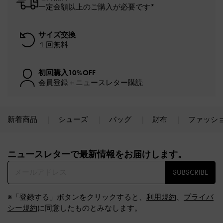
一定金額以上のご購入が必要です*
サイズ交換
１回無料
初回購入10%OFF
会員登録＋ニュースレター購読
新着商品
シューズ
バッグ
財布
ファッシ
Site footer
ニュースレターで最新情報をお届けします。​
SUBSCRIBE
※「登録する」ボタンをクリックすると、
利用規約
、
プライバ
シー規約
に同意したものとみなします。