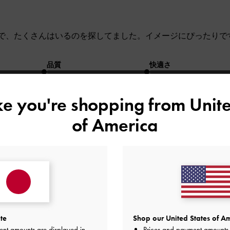
で、たくさんはいるのを探してました。イメージにぴったりで
品質
快適さ
とてもよかった
とてもよかった
とても
ike you're shopping from
Unite
of America
たり！
た。モデルさんが持ってるのを見ると結構大きいのかな？と思
te
Shop our United States of Am
ent amounts are displayed in
Prices and payment amounts 