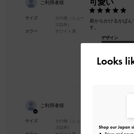
可愛い
ご利用者様
サイズ
その他（シュー
肩からかけるかばん
ズ以外）
す。
カラー
ホワイト系
デザイン
Looks l
通勤にぴっ
ご利用者様
サイズ
その他（シュー
通勤用に購入しまし
Shop our Japan si
ズ以外）
大きさです。
Prices and paym
カラー
ホワイト系