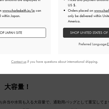
ズは入りません。
US $
.
収納力があります。A4のクリアファイル、お弁当、小さめの
on
www.charleskeith.jp/jp
can
Orders placed on
www.charl
りました。またサイドのポケットが中へ通じるものかと思って
d within Japan.
only be delivered within Unit
るのにちょうどいいです。
America.
持ちしそうです！
品質
快適さ
OP JAPAN SITE
SHOP UNITED STATES OF
とてもよかった
とてもよかった
とても
Preferred Language:
Contact us
if you have questions about international shipping.
、大容量！
お弁当や水筒も入る大容量で、通勤用バッグとして重宝してま