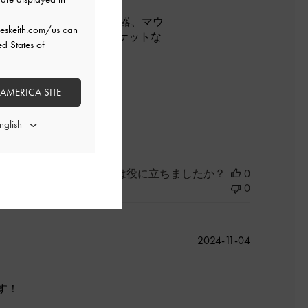
水筒、財布、モバイル充電器、マウ
eskeith.com/us
can
いましたが、独立したポケットな
ed States of
 AMERICA SITE
よかった
このレビューは役に立ちましたか？
0
0
公
2024-11-04
開
日
す！