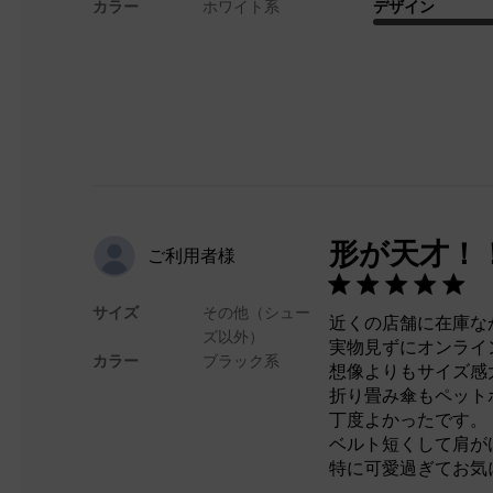
カラー
ホワイト系
デザイン
形が天才！
ご利用者様
サイズ
その他（シュー
近くの店舗に在庫な
ズ以外）
実物見ずにオンライ
カラー
ブラック系
想像よりもサイズ感
折り畳み傘もペット
丁度よかったです。
ベルト短くして肩が
特に可愛過ぎてお気