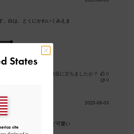
開
日
す。白は、とくにかわいくみえま
よかった
d States
このレビューは役に立ちましたか？
0
0
公
2025-08-03
開
日
っていましたが、ちょうど可愛い
erica site
are displayed in