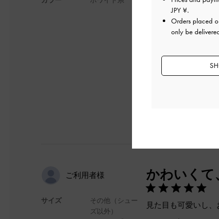
たくさんのA4サイ
JPY ¥
.
でも、思ったよりも
Orders placed 
スピースケースが入
only be delivere
ので、入館証を入れ
柔らかい生地で、長
デザイン
SH
かわいくて
ご利用者様
サイズ
その他（シュー
見た目も可愛いし、
ズ以外）