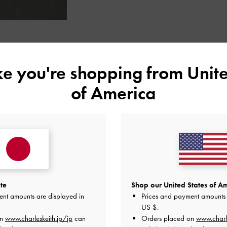
戻る
次
ike you're shopping from
Unite
of America
te
Shop our United States of Am
ent amounts are displayed in
Prices and payment amounts 
レビューは購入した方のみ投稿ができます。
US $
.
on
www.charleskeith.jp/jp
can
Orders placed on
www.charl