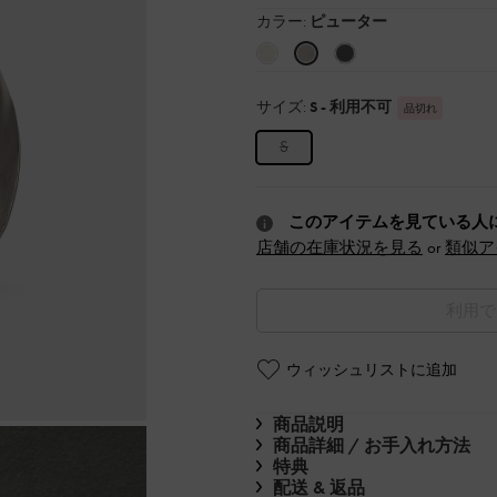
カラー:
ピューター
サイズ:
S
- 利用不可
品切れ
S
このアイテムを見ている人
店舗の在庫状況を見る
or
類似ア
利用で
ウィッシュリストに追加
商品説明
商品詳細 / お手入れ方法
特典
配送 & 返品