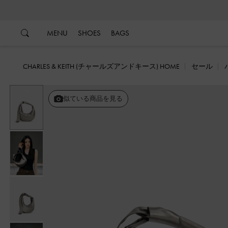
…
…
MENU
SHOES
BAGS
CHARLES & KEITH (チャールズアンドキース) HOME
セール
戻る
似ている商品を見る