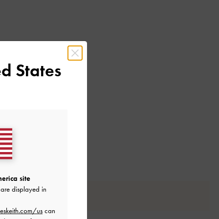
d States
もっと見る
erica site
are displayed in
eskeith.com/us
can