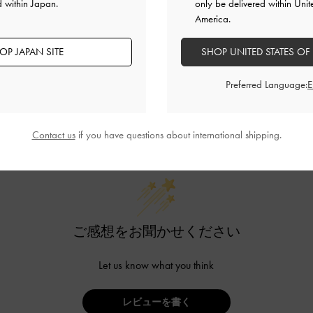
d within Japan.
only be delivered within Unit
America.
OP JAPAN SITE
SHOP UNITED STATES OF
Preferred Language:
カスタマーレビュー
Contact us
if you have questions about international shipping.
ご感想をお聞かせください
Let us know what you think
レビューを書く