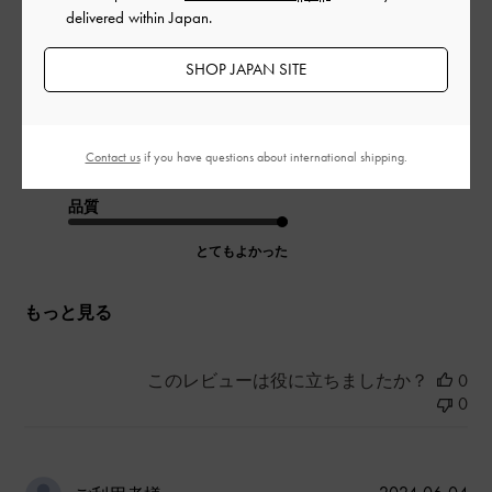
軽くて収納力もあるので通勤用に重宝しています。
delivered within Japan.
仕様頻度が高いので長持ちしてくれると嬉しいです。
SHOP JAPAN SITE
|
サイズ:
その他（シューズ以外）
カラー:
ブラック系
デザイン
Contact us
if you have questions about international shipping.
とてもよかった
品質
とてもよかった
もっと見る
このレビューは役に立ちましたか？
0
0
公