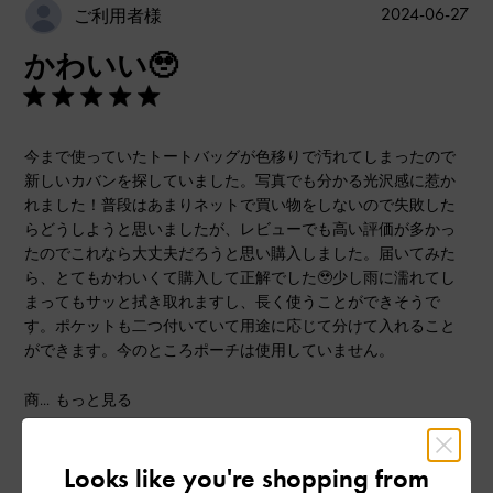
公
2024-06-27
ご利用者様
開
かわいい🥹
日
今まで使っていたトートバッグが色移りで汚れてしまったので
新しいカバンを探していました。写真でも分かる光沢感に惹か
れました！普段はあまりネットで買い物をしないので失敗した
らどうしようと思いましたが、レビューでも高い評価が多かっ
たのでこれなら大丈夫だろうと思い購入しました。届いてみた
ら、とてもかわいくて購入して正解でした🥹少し雨に濡れてし
まってもサッと拭き取れますし、長く使うことができそうで
す。ポケットも二つ付いていて用途に応じて分けて入れること
ができます。今のところポーチは使用していません。
商...
もっと見る
|
サイズ:
その他（シューズ以外）
カラー:
ブラック系
Looks like you're shopping from
デザイン