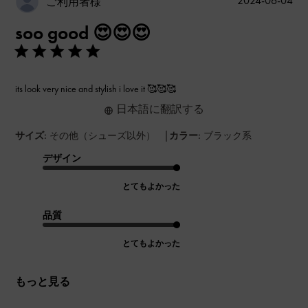
2024-06-04
ご利用者様
開
soo good 😍😍😍
日
its look very nice and stylish i love it 🥰🥰🥰
日本語に翻訳する
|
サイズ:
その他（シューズ以外）
カラー:
ブラック系
デザイン
とてもよかった
品質
とてもよかった
もっと見る