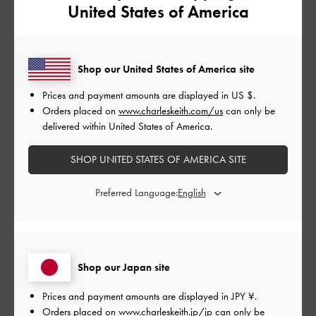
United States of America
とてもよかった
品質
Shop our United States of America site
とてもよかった
Prices and payment amounts are displayed in
US $
.
Orders placed on
www.charleskeith.com/us
can only be
もっと見る
delivered within United States of America.
SHOP UNITED STATES OF AMERICA SITE
このレビューは役に立ちましたか？
0
0
Preferred Language:
公
2024-06-24
ご利用者様
開
なこさんのレビュー
日
Shop our Japan site
Prices and payment amounts are displayed in
JPY ¥
.
Orders placed on
www.charleskeith.jp/jp
can only be