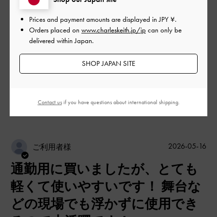
Prices and payment amounts are displayed in
JPY ¥
.
品質
Orders placed on
www.charleskeith.jp/jp
can only be
delivered within Japan.
とても良かった
SHOP JAPAN SITE
もっと見る
このレビューは役に立ちましたか？
0
Contact us
if you have questions about international shipping.
0
公
2026-05-16
ご利用者様
開
通勤用に買いましたが、とても
日
軽くて使いやすいです！ 舞台な
どの現場でも浮かずに使用でき