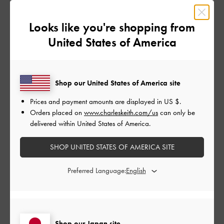
もっと見る
Looks like you're shopping from
このレビューは役に立ちましたか？
0
United States of America
0
Shop our United States of America site
公
2026-05-16
ご利用者様
開
Prices and payment amounts are displayed in
US $
.
Very nice
日
Orders placed on
www.charleskeith.com/us
can only be
delivered within United States of America.
SHOP UNITED STATES OF AMERICA SITE
Very nice
日本語に翻訳する
Preferred Language:
|
サイズ:
34/22cm
カラー:
ブラック系
デザイン
Shop our Japan site
とても良かった