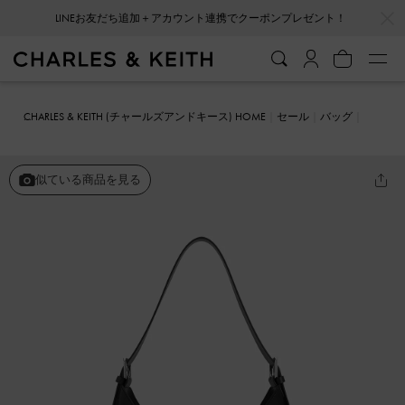
LINEお友だち追加＋アカウント連携でクーポンプレゼント！
…
…
会員登録＋ニュースレター登録で10%OFFクーポンプレゼント！
CHARLES & KEITH (チャールズアンドキース) HOME
セール
バッグ
ショルダーバッグ
ダブルバックル トラペーズホーボーバッグ
似ている商品を見る