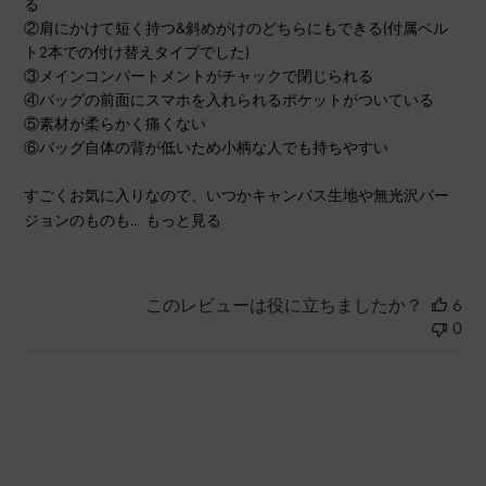
る
②肩にかけて短く持つ&斜めがけのどちらにもできる(付属ベル
ト2本での付け替えタイプでした)
③メインコンパートメントがチャックで閉じられる
④バッグの前面にスマホを入れられるポケットがついている
⑤素材が柔らかく痛くない
⑥バッグ自体の背が低いため小柄な人でも持ちやすい
すごくお気に入りなので、いつかキャンバス生地や無光沢バー
ジョンのものも...
もっと見る
このレビューは役に立ちましたか？
6
0