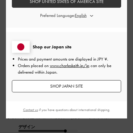
SHOP UNITED STATES OF AMERICA SITE
Preferred Language:
荷物がいつも多いので沢山入ってチャックが閉まるバッグを探
していました。
財布、化粧ポーチ、キーケース、ぬいぐるみ、イヤホン、日
傘、500mlのペットボトル、ハンカチティッシュウエットティッ
シュも入ります！
Shop our Japan site
中にはチャック付きのポケットとチャックのないポケットが付
Prices and payment amounts are displayed in
JPY ¥
.
いています。
Orders placed on
www.charleskeith.jp/jp
can only be
スマホは外のポケットがマグネットなので適当にポイッと入れ
delivered within Japan.
て、使う時もサッと出せるので、両手空けて歩けるのが最高で
す！
SHOP JAPAN SITE
荷物を入れても余裕があるし、形が横長なおかげか思ったより
カバンが大きく見えないです。
荷物は減らせないけ...
もっと見る
Contact us
if you have questions about international shipping.
|
サイズ:
その他（シューズ以外）
カラー:
ホワイト系
デザイン