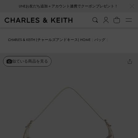
…
…
LINEお友だち追加＋アカウント連携でクーポンプレゼント！
CHARLES & KEITH (チャールズアンドキース) HOME
バッグ
ホーボーバッグ
Bryna ブライナ ベルトホーボーバッグ
似ている商品を見る