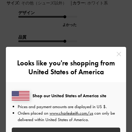
|
サイズ:
その他（シューズ以外）
カラー:
ホワイト系
デザイン
よかった
品質
よかった
Looks like you're shopping from
もっと見る
United States of America
このレビューは役に立ちましたか？
1
0
Shop our United States of America site
Prices and payment amounts are displayed in
US $
.
Orders placed on
www.charleskeith.com/us
can only be
公
2025-10-19
ご利用者様
delivered within United States of America.
開
沢山入って最高
日