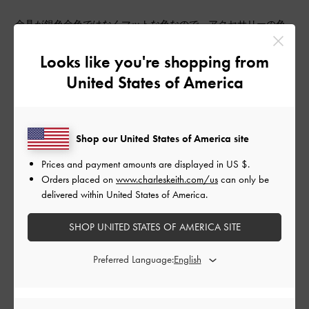
金具が銀色金色ではなくマットな色なので、アクセサリーの色
など気にせずどんな服装にも合い、使いやすいです。
サイズ感は小さすぎず大きすぎず、財布携帯化粧品を鞄がパン
Looks like you're shopping from
パンになることなく持ち歩けて、とても良いです。
United States of America
ただ、蓋の金具が閉めにくいです。
|
サイズ:
その他（シューズ以外）
カラー:
ホワイト系
デザイン
Shop our United States of America site
とてもよかった
Prices and payment amounts are displayed in
US $
.
Orders placed on
www.charleskeith.com/us
can only be
品質
delivered within United States of America.
とてもよかった
SHOP UNITED STATES OF AMERICA SITE
もっと見る
Preferred Language:
このレビューは役に立ちましたか？
0