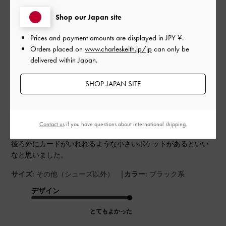
0
Shop our Japan site
Prices and payment amounts are displayed in
JPY ¥
.
公
2023-05-20
ご利用者様
Orders placed on
www.charleskeith.jp/jp
can only be
開
delivered within Japan.
オンライン購入
日
SHOP JAPAN SITE
重たくもないしサイズも大きすぎずちょうどいい。
少し傷がつきやすい素材だとは思うので、気をつけて使ってい
Contact us
if you have questions about international shipping.
ます。
後ろ外にカードがいれれるような小さいポケットがあるといい
なと思いました。
|
サイズ:
その他（シューズ以外）
カラー:
ブラック系
デザイン
とてもよかった