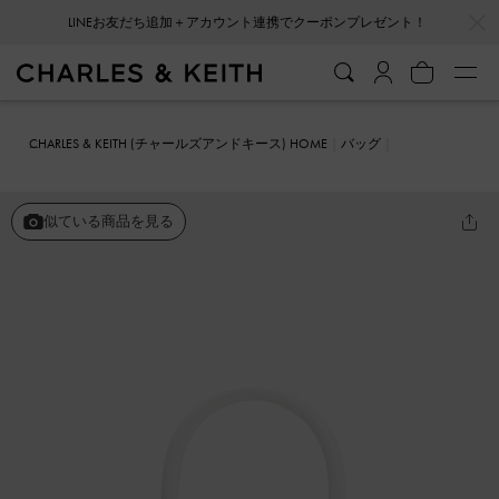
…
…
LINEお友だち追加＋アカウント連携でクーポンプレゼント！
会員登録＋ニュースレター登録で10%OFFクーポンプレゼント！
CHARLES & KEITH (チャールズアンドキース) HOME
バッグ
バケツバッグ
ジオメトリック プッシュロックトップハンドルバッグ
似ている商品を見る