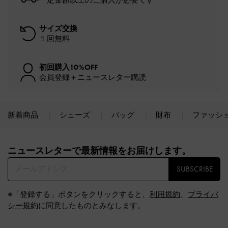
一定金額以上のご購入が必要です*
サイズ交換
１回無料
初回購入10%OFF
会員登録＋ニュースレター購読
新着商品
シューズ
バッグ
財布
ファッシ
Site footer
ニュースレターで最新情報をお届けします。​
SUBSCRIBE
※「登録する」ボタンをクリックすると、
利用規約
、
プライバ
シー規約
に同意したものとみなします。