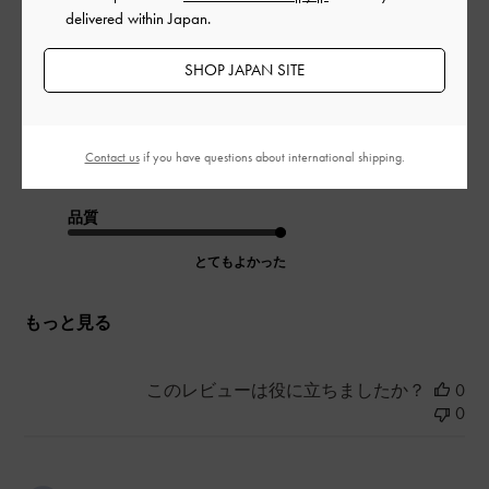
チェーン付きの肩掛けと持つ方とで使い分けができるのが気分
delivered within Japan.
を変えれてとても良いです！
光でキラッとなるデザインがかわいいです！
SHOP JAPAN SITE
|
サイズ:
その他（シューズ以外）
カラー:
ブラック系
デザイン
Contact us
if you have questions about international shipping.
とてもよかった
品質
とてもよかった
もっと見る
このレビューは役に立ちましたか？
0
0