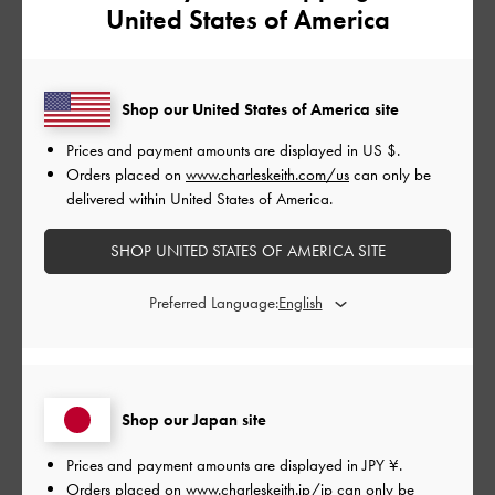
United States of America
とてもよかった
品質
Shop our United States of America site
とてもよかった
Prices and payment amounts are displayed in
US $
.
もっと見る
Orders placed on
www.charleskeith.com/us
can only be
delivered within United States of America.
このレビューは役に立ちましたか？
0
SHOP UNITED STATES OF AMERICA SITE
0
Preferred Language:
公
2024-10-23
ご利用者様
開
nahさんのレビュー
日
Shop our Japan site
Prices and payment amounts are displayed in
JPY ¥
.
Orders placed on
www.charleskeith.jp/jp
can only be