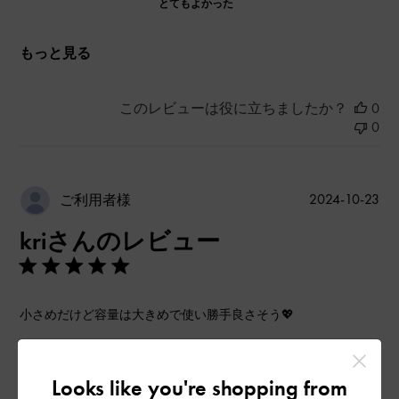
とてもよかった
もっと見る
このレビューは役に立ちましたか？
0
0
公
2024-10-23
ご利用者様
開
kriさんのレビュー
日
小さめだけど容量は大きめで使い勝手良さそう💖
|
サイズ:
その他（シューズ以外）
カラー:
ブラック系
デザイン
Looks like you're shopping from