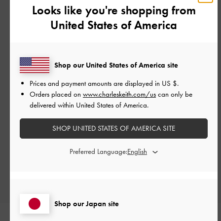
Looks like you're shopping from
United States of America
カスタマーレビュー
Shop our United States of America site
Prices and payment amounts are displayed in
US $
.
Orders placed on
www.charleskeith.com/us
can only be
delivered within United States of America.
ご感想をお聞かせください
SHOP UNITED STATES OF AMERICA SITE
Let us know what you think
Preferred Language:
レビューを書く
Shop our Japan site