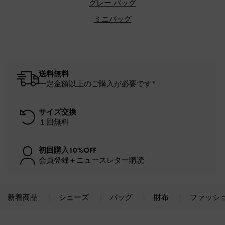
グレー バッグ
ミニバッグ
送料無料
一定金額以上のご購入が必要です*
サイズ交換
１回無料
初回購入10%OFF
会員登録＋ニュースレター購読
新着商品
シューズ
バッグ
財布
ファッシ
Site footer