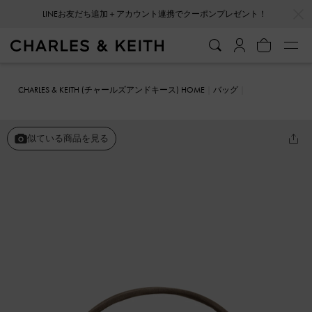
…
…
LINEお友だち追加＋アカウント連携でクーポンプレゼント！
CHARLES & KEITH (チャールズアンドキース) HOME
バッグ
ミニバッグ
Reese リース ルーシュド ボウ トップハンドルバッグ
似ている商品を見る