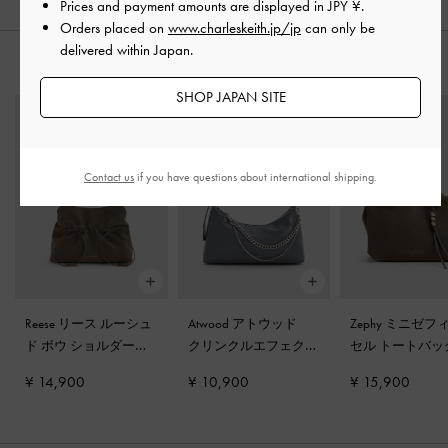
Prices and payment amounts are displayed in
JPY ¥
.
Orders placed on
www.charleskeith.jp/jp
can only be
delivered within Japan.
おすすめのアイテム
SHOP JAPAN SITE
Contact us
if you have questions about international shipping.
Reese リース ルーシュ
Atwood アトウッド
Zephy ミニゼフ
ド ボウ ショルダーバ
クリンクルエフェクト
セル トートバ
ッグ
-
ストーングレー
チェーンエンベリシュ
トーングレー
¥ 14,900
¥ 10,900
¥ 15,900
ッドホーボーバッグ
-
グレー