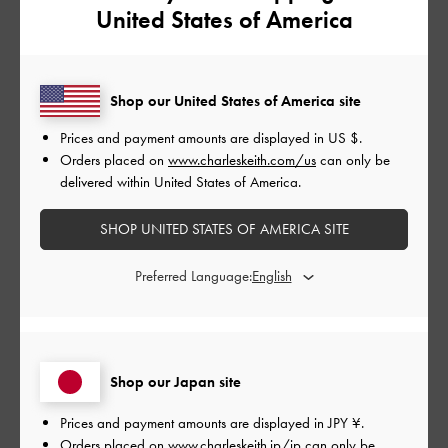
United States of America
小さくてかわいいですが、中はあまり入らないです
|
サイズ:
その他（シューズ以外）
カラー:
ブラウン系
デザイン
Shop our United States of America site
とてもよかった
Prices and payment amounts are displayed in
US $
.
Orders placed on
www.charleskeith.com/us
can only be
品質
delivered within United States of America.
とてもよかった
SHOP UNITED STATES OF AMERICA SITE
もっと見る
Preferred Language:
このレビューは役に立ちましたか？
0
0
Shop our Japan site
Prices and payment amounts are displayed in
JPY ¥
.
公
2024-04-01
ご利用者様
Orders placed on
www.charleskeith.jp/jp
can only be