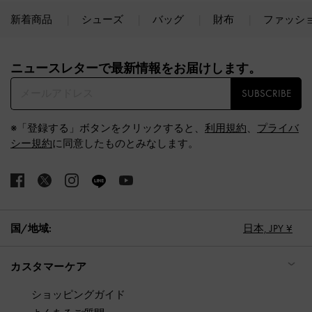
新着商品
シューズ
バッグ
財布
ファッシ
Site footer
ニュースレターで最新情報をお届けします。​
SUBSCRIBE
※「登録する」ボタンをクリックすると、
利用規約
、
プライバ
シー規約
に同意したものとみなします。
国/地域:
日本,
JPY ¥
カスタマーケア
ショッピングガイド