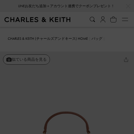
…
…
LINEお友だち追加＋アカウント連携でクーポンプレゼント！
CHARLES & KEITH (チャールズアンドキース) HOME
バッグ
ハンドバッグ
Eudora ユードラ シェブロントップハンドルバッグ
似ている商品を見る