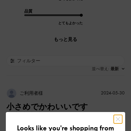
品質
とてもよかった
もっと見る
フィルター
並べ替え
最新
:
公
2024-05-30
ご利用者様
開
小さめでかわいいです
日
Looks like you're shopping from
夏用に買いました