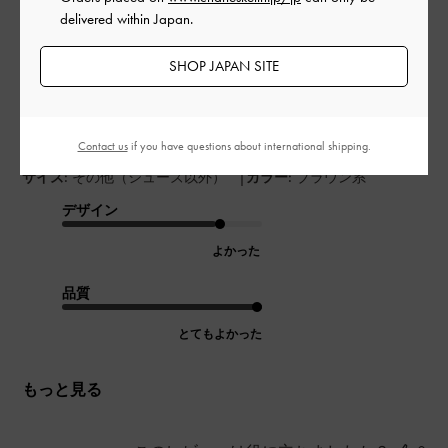
開
delivered within Japan.
かわいい
日
SHOP JAPAN SITE
小さくて中身はあまり入らないけど、
すごく見た目は可愛くて気に入っています！
Contact us
if you have questions about international shipping.
|
サイズ:
その他（シューズ以外）
カラー:
ブラウン系
デザイン
よかった
品質
とてもよかった
もっと見る