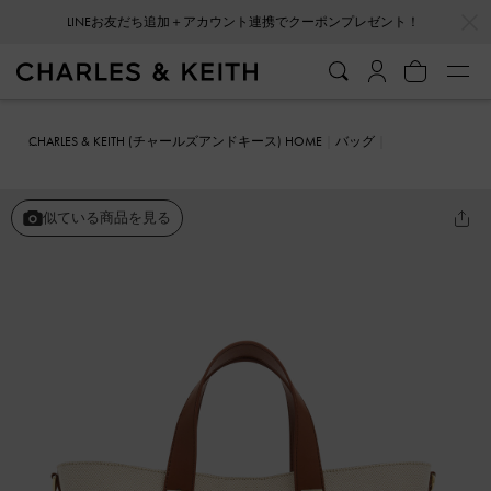
…
…
会員登録＋ニュースレター登録で10%OFFクーポンプレゼント！
CHARLES & KEITH (チャールズアンドキース) HOME
バッグ
バケツバッグ
Shania シャナイア トートバッグ
似ている商品を見る