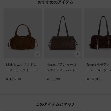
おすすめのアイテム
Lillith ミニリリス ドロ
Noane ノアン イーロ
Tatiana タチアナ
ーストリング トート
ンゲイティドハンドル
ッズ ショルダー
バッグ
-
ピーカンブラ
ショルダーバッグ
-
デ
グ
-
エスプレッ
¥ 15,900
¥ 13,900
¥ 14,900
ウン
ィストレスドコーヒー
ウン
このアイテムとマッチ