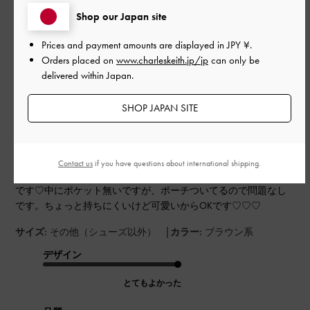
このレビューは役に立ちましたか？
0
Shop our Japan site
0
Prices and payment amounts are displayed in
JPY ¥
.
Orders placed on
www.charleskeith.jp/jp
can only be
delivered within Japan.
公
2025-08-30
ご利用者様
開
SHOP JAPAN SITE
一目惚れです♡
日
Contact us
if you have questions about international shipping.
一目惚れで購入しました！たくさん入るし普段使いにぴったり
です♡中にポケット無いですが、ポーチついてるので問題なし
です。ちょっと持ちにくいけど可愛いからOKです♡♡♡
|
サイズ:
その他（シューズ以外）
カラー:
ブラウン系
デザイン
とてもよかった