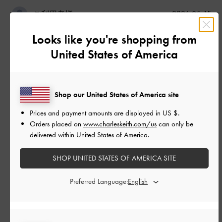
公
2026-05-15
ご利用者様
開
便利です
日
Looks like you're shopping from
United States of America
たくさん入って、ポーチもついて使いやすいです
Shop our United States of America site
|
サイズ:
その他（シューズ以外）
カラー:
ホワイト系
Prices and payment amounts are displayed in
US $
.
デザイン
Orders placed on
www.charleskeith.com/us
can only be
よかった
delivered within United States of America.
品質
SHOP UNITED STATES OF AMERICA SITE
よかった
Preferred Language:
もっと見る