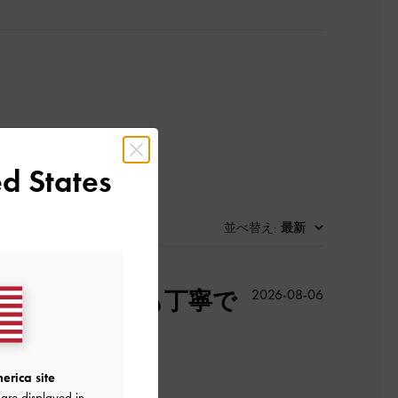
d States
並べ替え
最新
:
公
した。 梱包も丁寧で
2026-08-06
開
日
erica site
are displayed in