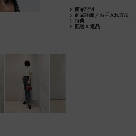
商品説明
商品詳細 / お手入れ方法
特典
配送 & 返品
戻る
次