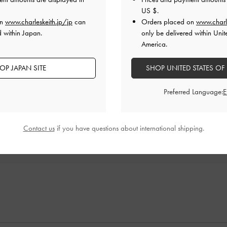
たです。
US $
.
on
www.charleskeith.jp/jp
can
Orders placed on
www.charl
品質
快適さ
d within Japan.
only be delivered within Unit
America.
とてもよかった
とてもよかった
とても
OP JAPAN SITE
SHOP UNITED STATES OF
Preferred Language:
Contact us
if you have questions about international shipping.