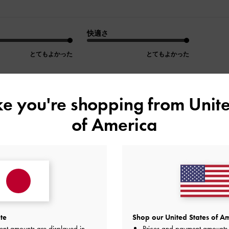
快適さ
とてもよかった
とてもよかった
ike you're shopping from
Unite
デザイン
品質
快適さ
of America
全て
全て
全て
可愛く、サイズ感も求めていたもので
す。
te
Shop our United States of Am
サイズ感も求めていたものでした。
ent amounts are displayed in
Prices and payment amounts 