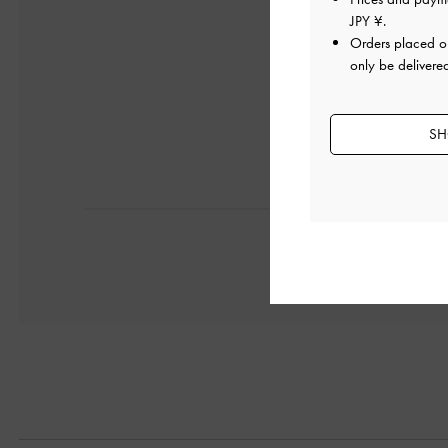
梱包も丁寧で良かっ
JPY ¥
.
Orders placed 
デザイン
only be delivere
SH