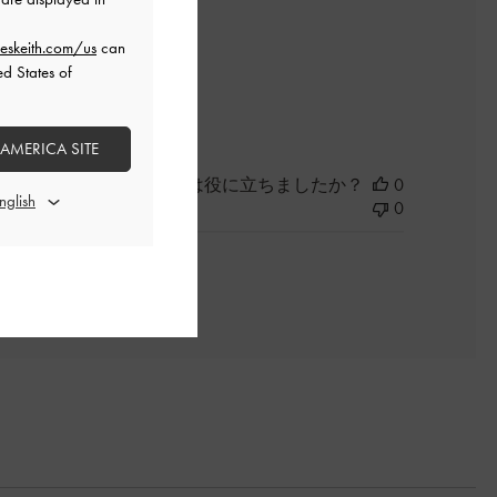
eskeith.com/us
can
ed States of
よかった
 AMERICA SITE
このレビューは役に立ちましたか？
0
0