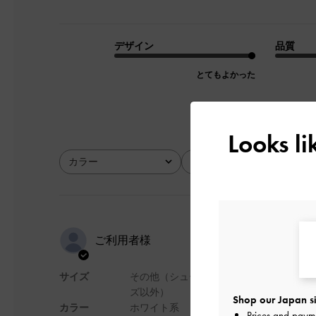
デザイン
品質
とてもよかった
Looks l
カラー
サイズ
全て
全て
スタッズが
ご利用者様
良かったで
サイズ
その他（シュー
ズ以外）
Shop our Japan si
カラー
ホワイト系
スタッズが可愛く、
Prices and paym