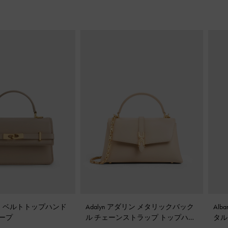
ラート ベルトトップハンド
Adalyn アダリン メタリックバック
Al
ープ
ル チェーンストラップ トップハン
タル
ドルバッグ
-
ダストオーツ
バ