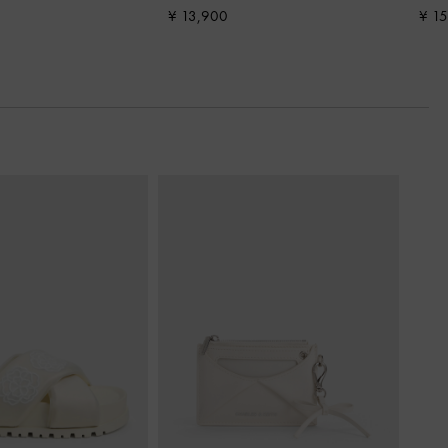
¥ 13,900
¥ 1