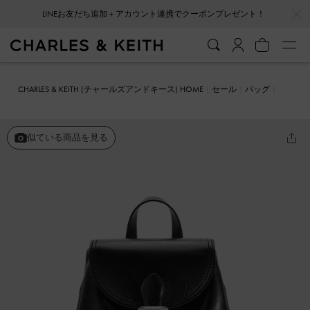
…
…
LINEお友だち追加＋アカウント連携でクーポンプレゼント！
会員登録＋ニュースレター登録で10%OFFクーポンプレゼント！
CHARLES & KEITH (チャールズアンドキース) HOME
セール
バッグ
Bryna ブライナ バックパック
似ている商品を見る