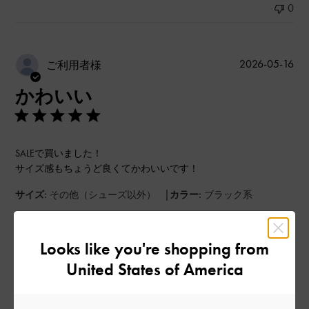
0
公
2026-05-16
ご利用者様
開
かわいい
日
SALEで買いました！
サイズ感もちょうど良くてかわいいです！
|
サイズ:
その他（シューズ以外）
カラー:
ブラック系
デザイン
Looks like you're shopping from
良かった
United States of America
品質
良かった