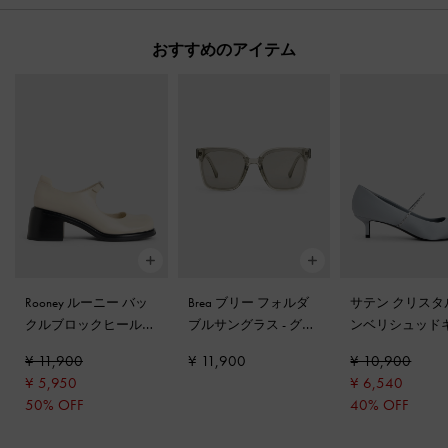
おすすめのアイテム
Rooney ルーニー バッ
Brea ブリー フォルダ
サテン クリスタ
クルブロックヒールメ
ブルサングラス
-
グレ
ンベリシュッド
リージェーン
-
チョー
ー
ンヒールポイン
¥ 11,900
¥ 11,900
¥ 10,900
ク
トゥパンプス
-
¥ 5,950
¥ 6,540
50% OFF
40% OFF