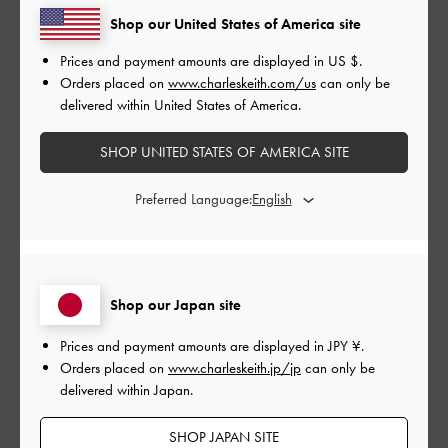
Shop our United States of America site
もっと見る
Prices and payment amounts are displayed in
US $
.
Orders placed on
www.charleskeith.com/us
can only be
delivered within United States of America.
このレビューは役に立ちましたか？
0
0
SHOP UNITED STATES OF AMERICA SITE
Preferred Language:
公
2026-03-28
ご利用者様
開
よかったです
日
Shop our Japan site
友達への誕生日プレゼントに購入しました。ネットでカバンを
Prices and payment amounts are displayed in
JPY ¥
.
買うのが不安でしたが届いたのをみたらすごくちょうどいいサ
Orders placed on
www.charleskeith.jp/jp
can only be
イズ感でした！
delivered within Japan.
|
サイズ:
その他（シューズ以外）
カラー:
ホワイト系
SHOP JAPAN SITE