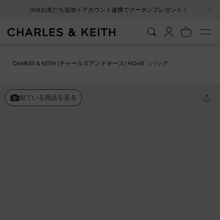
…
…
会員登録＋ニュースレター登録で10%OFFクーポンプレゼント！
CHARLES & KEITH (チャールズアンドキース) HOME
バッグ
ミニバッグ
Cressida クレシダ キルトプッシュロッククラッチ
似ている商品を見る