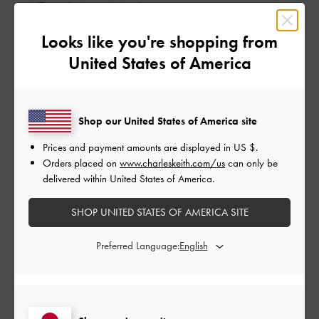
写真通りの商品で、品質も良かったです。
|
サイズ:
その他（シューズ以外）
カラー:
ホワイト系
Looks like you're shopping from
デザイン
United States of America
とてもよかった
品質
Shop our United States of America site
Prices and payment amounts are displayed in
US $
.
とてもよかった
Orders placed on
www.charleskeith.com/us
can only be
delivered within United States of America.
もっと見る
SHOP UNITED STATES OF AMERICA SITE
このレビューは役に立ちましたか？
0
0
Preferred Language:
公
2026-06-19
ご利用者様
開