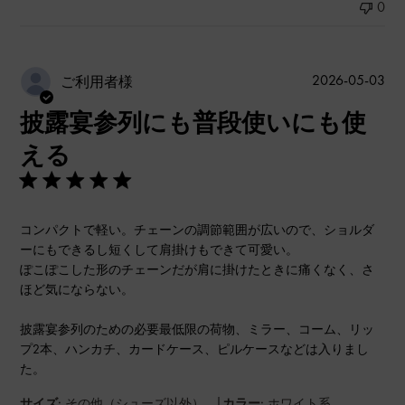
0
公
2026-05-03
ご利用者様
開
披露宴参列にも普段使いにも使
日
える
コンパクトで軽い。チェーンの調節範囲が広いので、ショルダ
ーにもできるし短くして肩掛けもできて可愛い。
ぽこぽこした形のチェーンだが肩に掛けたときに痛くなく、さ
ほど気にならない。
披露宴参列のための必要最低限の荷物、ミラー、コーム、リッ
プ2本、ハンカチ、カードケース、ピルケースなどは入りまし
た。
|
サイズ:
その他（シューズ以外）
カラー:
ホワイト系