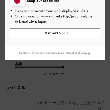
Shop our Japan site
良い
日
Prices and payment amounts are displayed in
JPY ¥
.
Orders placed on
www.charleskeith.jp/jp
can only be
delivered within Japan.
良い
SHOP JAPAN SITE
|
サイズ:
35/22.5cm
カラー:
ホワイト系
デザイン
Contact us
if you have questions about international shipping.
とてもよかった
品質
とてもよかった
もっと見る
このレビューは役に立ちましたか？
0
0