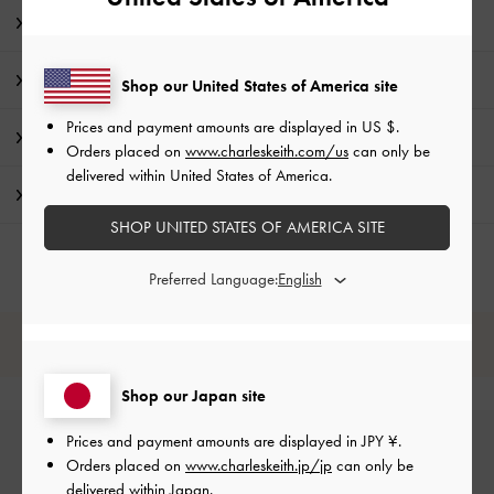
商品説明
商品詳細 / お手入れ方法
Shop our United States of America site
Prices and payment amounts are displayed in
US $
.
特典
Orders placed on
www.charleskeith.com/us
can only be
delivered within United States of America.
配送 & 返品
SHOP UNITED STATES OF AMERICA SITE
Preferred Language:
レビューは購入した方のみ投稿ができます。
Shop our Japan site
Prices and payment amounts are displayed in
JPY ¥
.
Orders placed on
www.charleskeith.jp/jp
can only be
delivered within Japan.