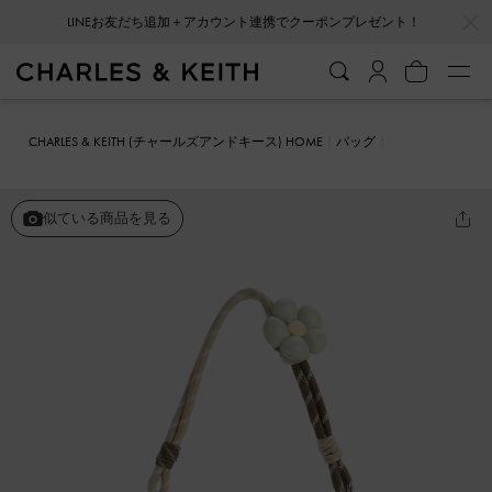
…
…
LINEお友だち追加＋アカウント連携でクーポンプレゼント！
CHARLES & KEITH (チャールズアンドキース) HOME
バッグ
ホーボーバッグ
Philomena フィロメナ ラフィア フラワークロスボデ
ィーバッグ
似ている商品を見る