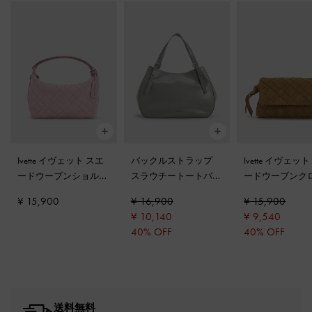
Ivette イヴェット スエ
バックルストラップ
Ivette イヴェッ
ードウーブンショルダ
スラウチートートバッ
ードウーブンク
ーバッグ
-
コットンキ
グ
-
グレー
ディバッグ
-
サ
¥ 15,900
¥ 16,900
¥ 15,900
ャンディーピンク
ンド
¥ 10,140
¥ 9,540
40% OFF
40% OFF
送料無料