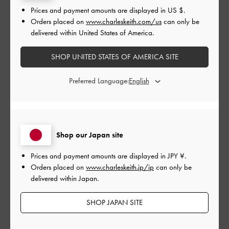
フィルター
Prices and payment amounts are displayed in
US $
.
並べ替え
最新
:
Orders placed on
www.charleskeith.com/us
can only be
delivered within United States of America.
SHOP UNITED STATES OF AMERICA SITE
公
2026-04-25
ご利用者様
開
コンパクトで可愛い
Preferred Language:
日
非常に可愛いです！
Shop our Japan site
思ったより小さめだったので、荷物が少ないときに愛用してい
ます。
Prices and payment amounts are displayed in
JPY ¥
.
Orders placed on
www.charleskeith.jp/jp
can only be
|
サイズ:
その他（シューズ以外）
カラー:
ピンク系
delivered within Japan.
デザイン
SHOP JAPAN SITE
とてもよかった
品質