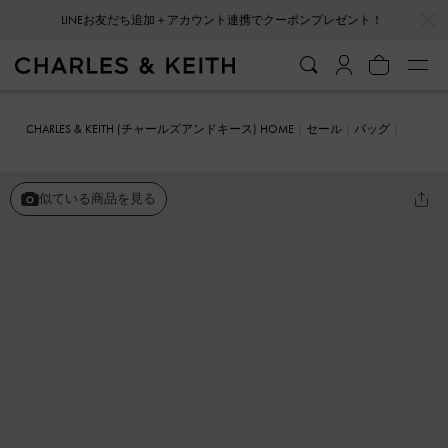
…
…
LINEお友だち追加＋アカウント連携でクーポンプレゼント！
CHARLES & KEITH (チャールズアンドキース) HOME
セール
バッグ
クロスボディバッグ
Ivette イヴェット スエードウーブンクロスボデ
ィバッグ
似ている商品を見る