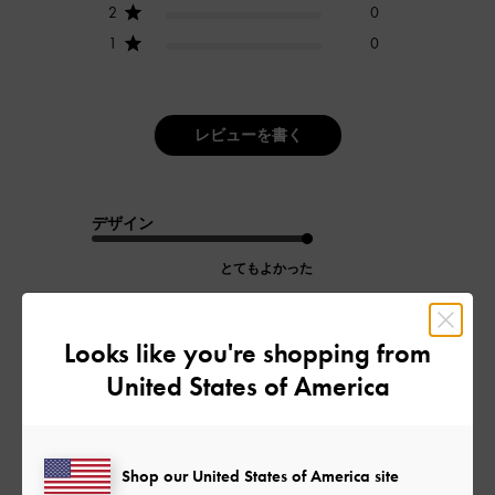
2
0
1
0
レビューを書く
デザイン
とてもよかった
品質
Looks like you're shopping from
とてもよかった
United States of America
もっと見る
Shop our United States of America site