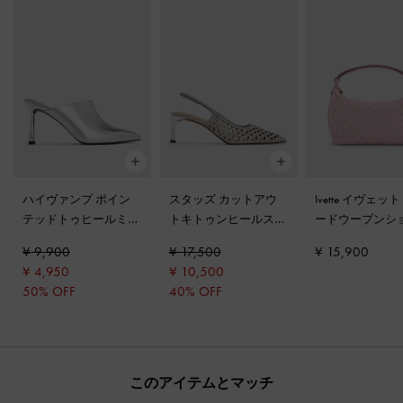
ハイヴァンプ ポイン
スタッズ カットアウ
Ivette イヴェッ
テッドトゥヒールミュ
トキトゥンヒールスリ
ードウーブンシ
ール
-
シルバー
ングバックパンプス
-
ーバッグ
-
コッ
¥ 9,900
¥ 17,500
¥ 15,900
ライトグレー
ャンディーピン
¥ 4,950
¥ 10,500
50% OFF
40% OFF
このアイテムとマッチ