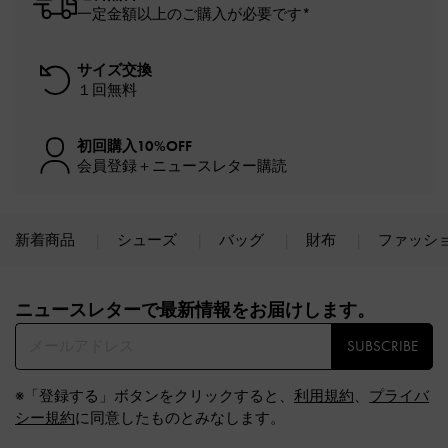
一定金額以上のご購入が必要です*
サイズ交換
１回無料
初回購入10%OFF
会員登録＋ニュースレター購読
新着商品
シューズ
バッグ
財布
ファッシ
Site footer
ニュースレターで最新情報をお届けします。​
SUBSCRIBE
※「登録する」ボタンをクリックすると、
利用規約
、
プライバ
シー規約
に同意したものとみなします。