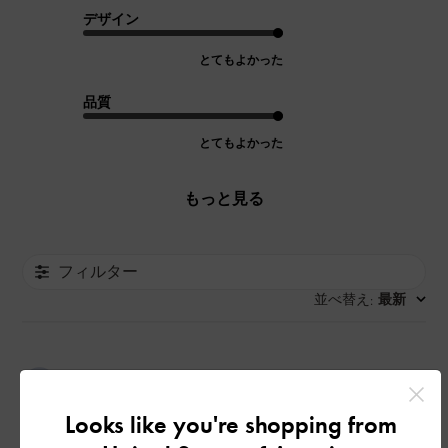
デザイン
とてもよかった
品質
とてもよかった
もっと見る
フィルター
並べ替え
最新
:
公
2026-06-23
ご利用者様
開
Looks like you're shopping from
おしゃれ
日