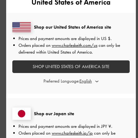
United States of America
思ったより形もしっかりしててコンパクトで可愛いです！！
磁石で開け閉め出来るので楽なのもいいです。
Shop our United States of America site
|
サイズ:
その他（シューズ以外）
カラー:
ブラック系
Prices and payment amounts are displayed in
US $
.
Orders placed on
www.charleskeith.com/us
can only be
デザイン
delivered within United States of America.
とてもよかった
SHOP UNITED STATES OF AMERICA SITE
品質
Preferred Language:
とてもよかった
もっと見る
Shop our Japan site
このレビューは役に立ちましたか？
0
Prices and payment amounts are displayed in
JPY ¥
.
0
Orders placed on
www.charleskeith.jp/jp
can only be