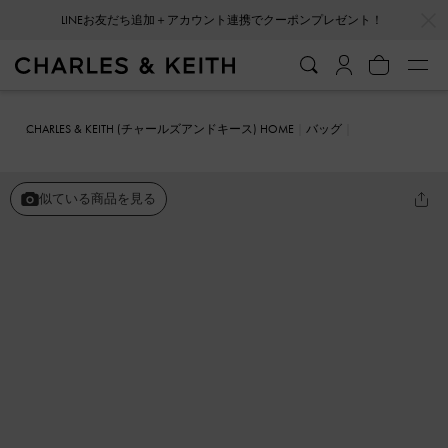
…
…
LINEお友だち追加＋アカウント連携でクーポンプレゼント！
CHARLES & KEITH (チャールズアンドキース) HOME
バッグ
ショルダーバッグ
Levy レヴィー ナイロン バックル クロスボディバ
ッグ
似ている商品を見る