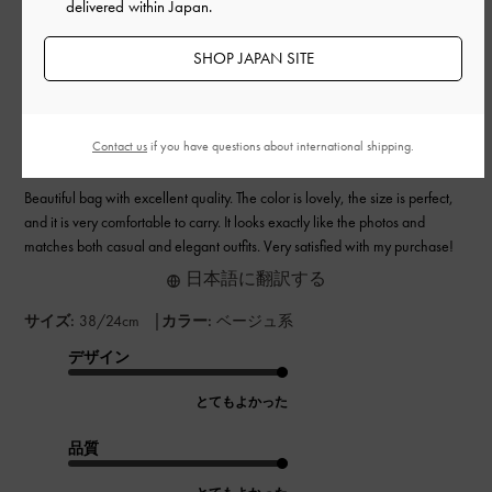
delivered within Japan.
公
2026-06-14
SHOP JAPAN SITE
ご利用者様
開
Beautiful bag with excellent quality.
日
Contact us
if you have questions about international shipping.
Beautiful bag with excellent quality. The color is lovely, the size is perfect,
and it is very comfortable to carry. It looks exactly like the photos and
matches both casual and elegant outfits. Very satisfied with my purchase!
日本語に翻訳する
|
サイズ:
38/24cm
カラー:
ベージュ系
デザイン
とてもよかった
品質