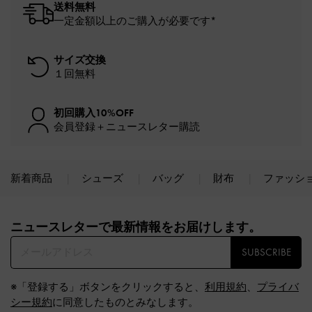
送料無料
一定金額以上のご購入が必要です*
サイズ交換
１回無料
初回購入10%OFF
会員登録＋ニュースレター購読
新着商品
シューズ
バッグ
財布
ファッシ
Site footer
ニュースレターで最新情報をお届けします。​
SUBSCRIBE
※「登録する」ボタンをクリックすると、
利用規約
、
プライバ
シー規約
に同意したものとみなします。