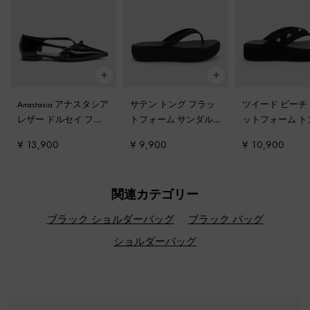
Anastasia アナスタシア
サテン トング フラッ
ツイード ビーチ
レザー ドルセイ フラ
トフォーム サンダル
-
ットフォーム ト
ット
-
ブラックボック
ブラックテクスチャー
サンダル
-
ブラ
¥ 13,900
¥ 9,900
¥ 10,900
ス
クスチャー
関連カテゴリー
ブラック ショルダーバッグ
ブラック バッグ
ショルダーバッグ