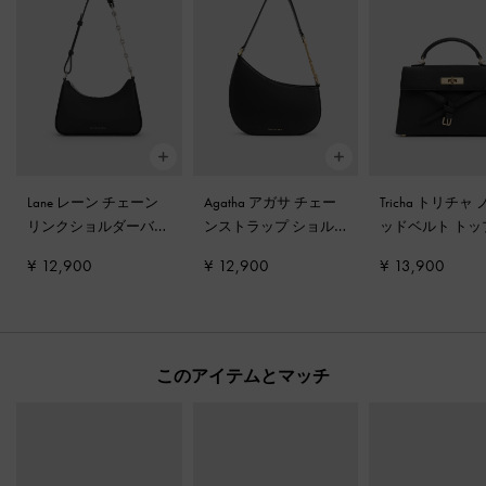
Lane レーン チェーン
Agatha アガサ チェー
Tricha トリチャ
リンクショルダーバッ
ンストラップ ショル
ッドベルト トッ
グ
-
ノワール
ダーバッグ
-
ブラック
ンドルバッグ
-
¥ 12,900
¥ 12,900
¥ 13,900
ク
このアイテムとマッチ