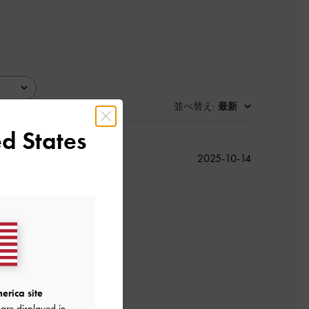
並べ替え
最新
:
d States
公
2025-10-14
開
日
よかった
erica site
are displayed in