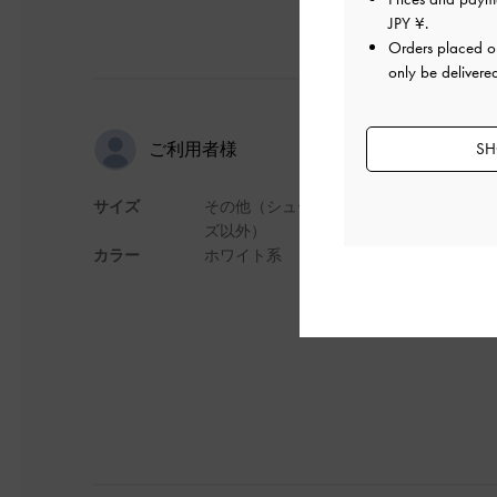
JPY ¥
.
Orders placed 
only be delivere
大満足です
SH
ご利用者様
サイズ
その他（シュー
フォーマル用に購入
ズ以外）
ることなくスムーズ
カラー
ホワイト系
りたたみ傘も入り、
デザイン