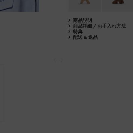
商品説明
商品詳細 / お手入れ方法
特典
配送 & 返品
戻る
次