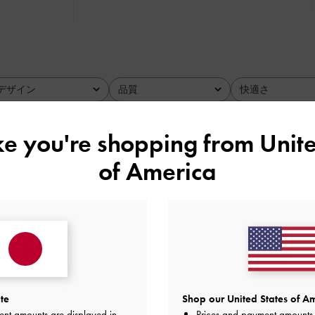
デザイン
品質
快適さ
全て
全て
全て
ike you're shopping from
Unite
す！
of America
アルもどんな服装にも合って使いやすいです。
く、大理石っぽいデザインの金具も可愛くて気に入ってます！
品質
快適さ
とてもよかった
よかった
とても
te
Shop our United States of Am
ent amounts are displayed in
Prices and payment amounts 