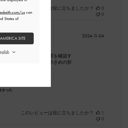
このレビューは役に立ちましたか？
0
eskeith.com/us
can
0
ed States of
公
2024-11-04
 AMERICA SITE
開
日
開口部のマグネットは位置を確認す
が広くなる作りのため、小さめの折
よかった
このレビューは役に立ちましたか？
1
0