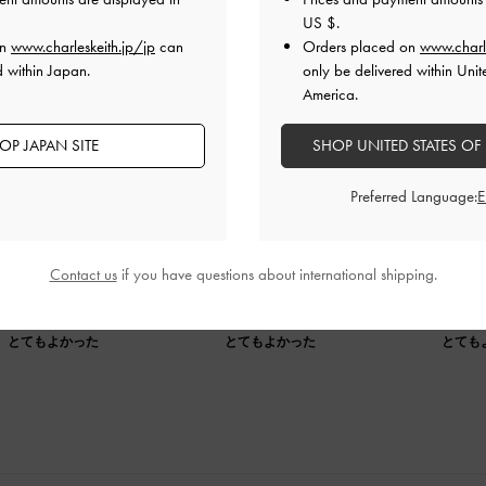
US $
.
on
www.charleskeith.jp/jp
can
Orders placed on
www.charl
d within Japan.
only be delivered within Unit
America.
OP JAPAN SITE
SHOP UNITED STATES OF
Preferred Language:
しましたが、カジュアルな服装にも合い、嬉しい誤算でした。
に閉じることができ、とても使いやすいです。下に向けてマチ
見た目に反して大容量でした。
Contact us
if you have questions about international shipping.
品質
快適さ
とてもよかった
とてもよかった
とても