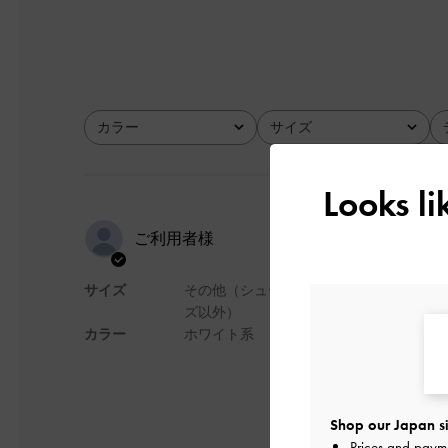
カラー
サイズ
全て
全て
Looks l
かわいいで
ご利用者様
サイズ
その他（シュー
フォーマルもカジュ
ズ以外）
サイズもちょうどよ
カラー
ホワイト系
デザイン
Shop our Japan si
Prices and paym