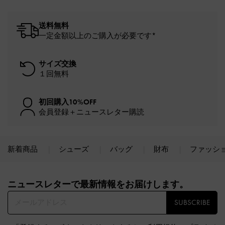
送料無料
一定金額以上のご購入が必要です*
サイズ交換
１回無料
初回購入10%OFF
会員登録＋ニュースレター購読
新着商品
シューズ
バッグ
財布
ファッシ
Site footer
ニュースレターで最新情報をお届けします。​
SUBSCRIBE