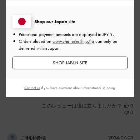
す。秋冬にも柔らかめの皮革素材で是非出して欲しい。軽いバ
ッグが好きな人には向かないかもしれません。
|
サイズ:
その他（シューズ以外）
カラー:
ベージュ系
Shop our Japan site
デザイン
Prices and payment amounts are displayed in
JPY ¥
.
Orders placed on
www.charleskeith.jp/jp
can only be
とてもよかった
delivered within Japan.
品質
SHOP JAPAN SITE
とてもよかった
もっと見る
Contact us
if you have questions about international shipping.
このレビューは役に立ちましたか？
0
0
公
2024-07-03
ご利用者様