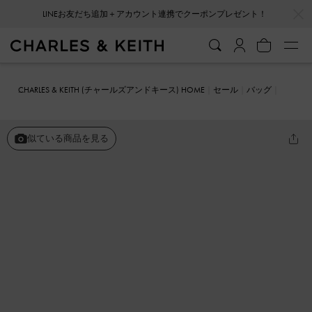
…
…
LINEお友だち追加＋アカウント連携でクーポンプレゼント！
CHARLES & KEITH (チャールズアンドキース) HOME
セール
バッグ
クロスボディバッグ
Neva ネバー ウーブンチェーンハンドルショル
ダーバッグ
似ている商品を見る