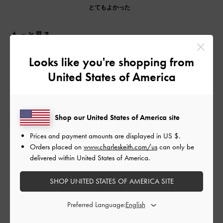
とてもよかった
もっと見る
Looks like you're shopping from
このレビューは役に立ちましたか？
0
United States of America
0
公
2024-07-09
ご利用者様
Shop our United States of America site
開
Prices and payment amounts are displayed in
US $
.
夏らしくて可愛い
日
Orders placed on
www.charleskeith.com/us
can only be
delivered within United States of America.
SHOP UNITED STATES OF AMERICA SITE
店頭で一目惚れしました！
日傘、ペットボトル、長財布など入れられます。柔らかい素材
のおかげでコンパクトに見えるのに収納力抜群でした。チェー
Preferred Language:
ンが短めで斜めがけしてもバランス良く使えるのも嬉しいで