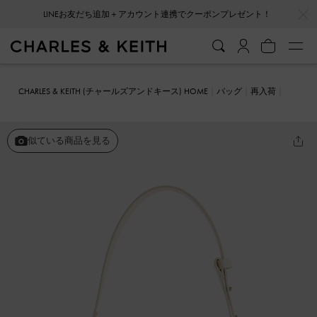
LINEお友だち追加＋アカウント連携でクーポンプレゼント！
…
…
会員登録＋ニュースレター登録で10%OFFクーポンプレゼント！
CHARLES & KEITH (チャールズアンドキース) HOME
バッグ
再入荷
Lumen ルーメン パッドクロスボディバッグ
似ている商品を見る