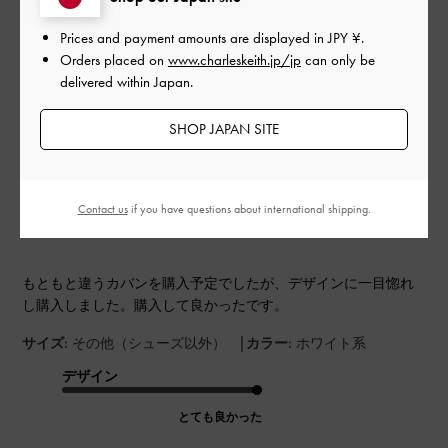
Prices and payment amounts are displayed in
JPY ¥
.
このレビューは役に立ちましたか？
0
Orders placed on
www.charleskeith.jp/jp
can only be
0
delivered within Japan.
SHOP JAPAN SITE
公
2024-11-01
ご利用者様
開
買って良かったです。
日
Contact us
if you have questions about international shipping.
もともと違うカバンを購入予定でしたが、デザインに一目惚れ
し購入しました。購入して良かったです。
|
サイズ:
その他（シューズ以外）
カラー:
ホワイト系
デザイン
とても良かった