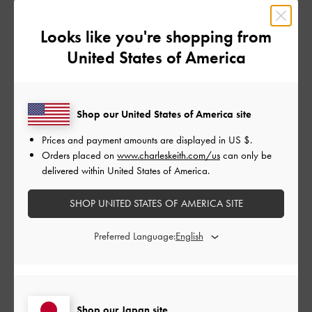
公
2024-11-01
ご利用者様
開
Looks like you're shopping from
購入して正解だった
日
United States of America
店頭で商品をみて購入させて頂きました！
Shop our United States of America site
デザインも質も良く、小さい割に中身結構入るので重宝してま
す！
Prices and payment amounts are displayed in
US $
.
Orders placed on
www.charleskeith.com/us
can only be
|
サイズ:
その他（シューズ以外）
カラー:
グレー系
delivered within United States of America.
デザイン
SHOP UNITED STATES OF AMERICA SITE
とても良かった
Preferred Language:
品質
とても良かった
もっと見る
Shop our Japan site