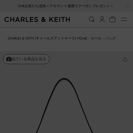
…
…
LINEお友だち追加＋アカウント連携でクーポンプレゼント！
CHARLES & KEITH (チャールズアンドキース) HOME
セール
バッグ
クロスボディバッグ
Bryna ブライナ バックルストラップクロスボデ
ィバッグ
似ている商品を見る