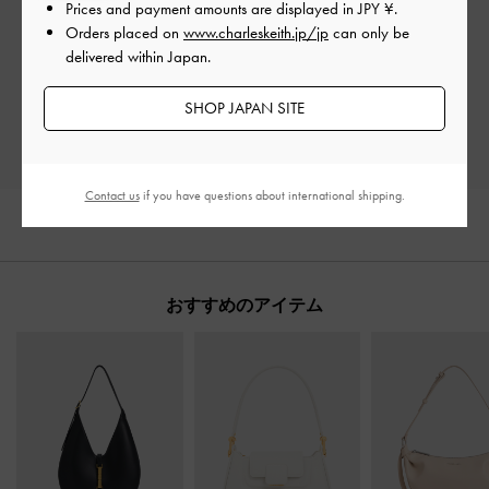
Prices and payment amounts are displayed in
JPY ¥
.
Orders placed on
www.charleskeith.jp/jp
can only be
Let us know what you think
delivered within Japan.
レビューを書く
SHOP JAPAN SITE
Contact us
if you have questions about international shipping.
おすすめのアイテム