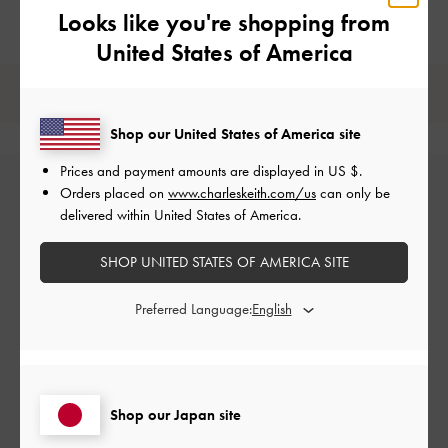
Looks like you're shopping from
United States of America
レビューは購入した方のみ投稿ができます。
Shop our United States of America site
Prices and payment amounts are displayed in
US $
.
Orders placed on
www.charleskeith.com/us
can only be
delivered within United States of America.
SHOP UNITED STATES OF AMERICA SITE
Preferred Language:
カスタマーレビュー
Shop our Japan site
ご感想をお聞かせください