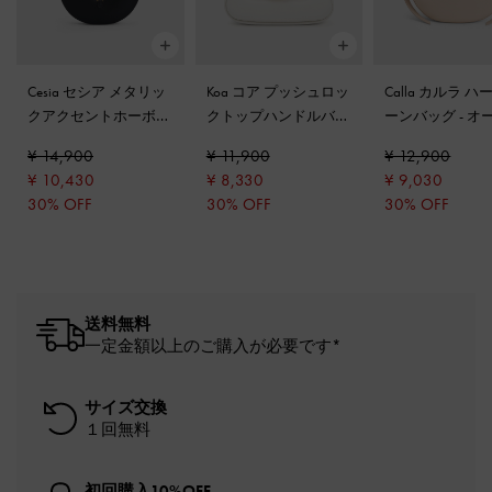
Cesia セシア メタリッ
Koa コア プッシュロッ
Calla カルラ 
クアクセントホーボー
クトップハンドルバッ
ーンバッグ
-
オ
バッグ
-
ブラック
グ
-
ホワイト
¥ 14,900
¥ 11,900
¥ 12,900
¥ 10,430
¥ 8,330
¥ 9,030
30% OFF
30% OFF
30% OFF
送料無料
一定金額以上のご購入が必要です*
サイズ交換
１回無料
初回購入10%OFF