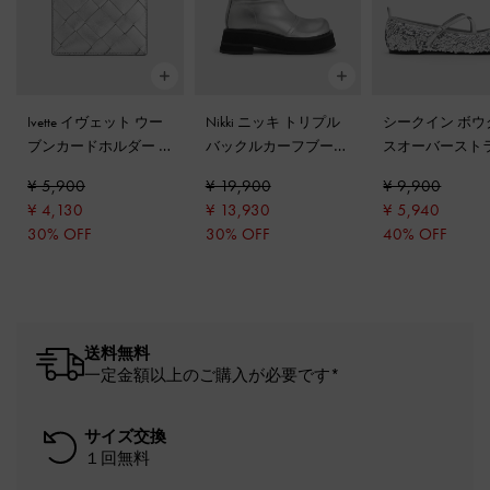
Ivette イヴェット ウー
Nikki ニッキ トリプル
シークイン ボウ
ブンカードホルダー
-
バックルカーフブーツ
スオーバースト
シルバー
-
シルバー
メリージェーン
¥ 5,900
¥ 19,900
¥ 9,900
ト
-
シルバー
¥ 4,130
¥ 13,930
¥ 5,940
30% OFF
30% OFF
40% OFF
送料無料
一定金額以上のご購入が必要です*
サイズ交換
１回無料