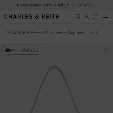
…
…
LINEお友だち追加＋アカウント連携でクーポンプレゼント！
CHARLES & KEITH (チャールズアンドキース) HOME
セール
バッグ
クロスボディバッグ
Bryna ブライナ バックルストラップクロスボデ
ィバッグ
似ている商品を見る