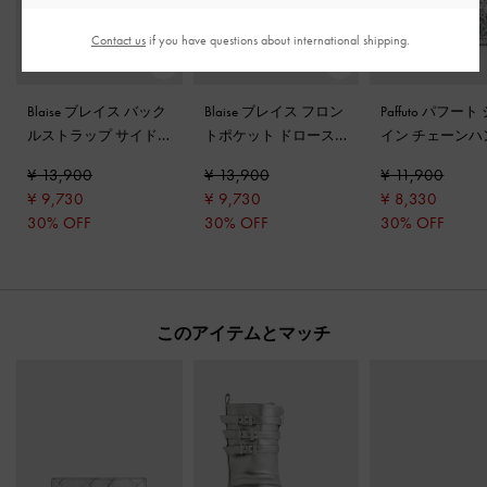
Contact us
if you have questions about international shipping.
Blaise ブレイス バック
Blaise ブレイス フロン
Paffuto パフー
ルストラップ サイド
トポケット ドロース
イン チェーンハ
ポケットボウリングバ
トリングバックパック
ルロングウォレ
¥ 13,900
¥ 13,900
¥ 11,900
ッグ
-
シルバー
-
シルバー
シルバー
¥ 9,730
¥ 9,730
¥ 8,330
30% OFF
30% OFF
30% OFF
このアイテムとマッチ