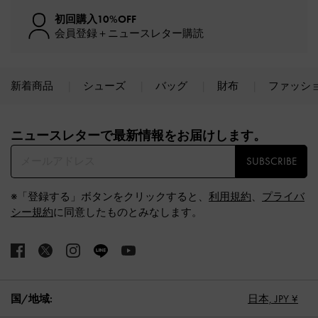
初回購入10%OFF
会員登録＋ニュースレター購読
新着商品
シューズ
バッグ
財布
ファッシ
Site footer
ニュースレターで最新情報をお届けします。​
SUBSCRIBE
※「登録する」ボタンをクリックすると、
利用規約
、
プライバ
シー規約
に同意したものとみなします。
国/地域:
日本,
JPY ¥