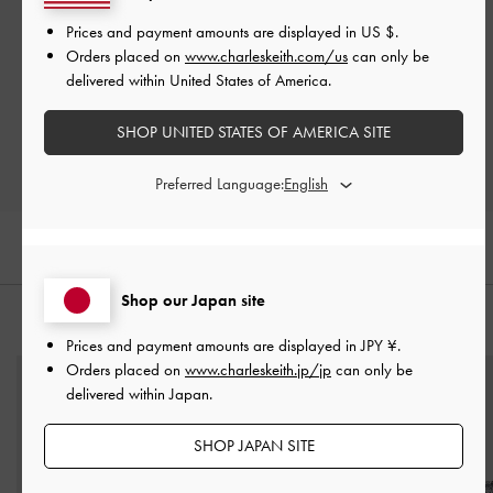
ご感想をお聞かせください
Prices and payment amounts are displayed in
US $
.
Orders placed on
www.charleskeith.com/us
can only be
Let us know what you think
delivered within United States of America.
レビューを書く
SHOP UNITED STATES OF AMERICA SITE
Preferred Language:
Shop our Japan site
おすすめのアイテム
Prices and payment amounts are displayed in
JPY ¥
.
Orders placed on
www.charleskeith.jp/jp
can only be
delivered within Japan.
SHOP JAPAN SITE