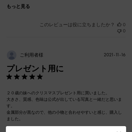
もっと見る
このレビューは役に立ちましたか？
0
0
公
2021-11-16
ご利用者様
開
プレゼント用に
日
２０歳の妹へのクリスマスプレゼント用に買いました。
大きさ、質感、色味は公式が出している写真と一緒だと思いま
す。
金属部分が黒なので、他の小物と合わせやすいと感じ、購入し
ました。
|
サイズ:
その他（シューズ以外）
カラー:
ブラック系