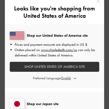
デザイン
Looks like you're shopping from
United States of America
とてもよかった
品質
Shop our United States of America site
よかった
Prices and payment amounts are displayed in
US $
.
Orders placed on
www.charleskeith.com/us
can only be
もっと見る
delivered within United States of America.
このレビューは役に立ちましたか？
0
SHOP UNITED STATES OF AMERICA SITE
0
Preferred Language:
公
2021-11-16
ご利用者様
開
ステキです
日
Shop our Japan site