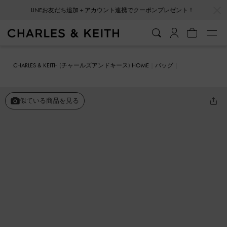
LINEお友だち追加＋アカウント連携でクーポンプレゼント！
…
…
会員登録＋ニュースレター登録で10%OFFクーポンプレゼント！
CHARLES & KEITH (チャールズアンドキース) HOME
バッグ
ショルダーバッグ
チェーンストラップ クロスボディバッグ
似ている商品を見る