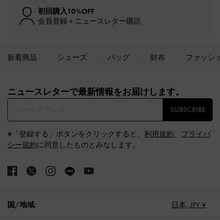
初回購入10%OFF
会員登録＋ニュースレター購読
新着商品
シューズ
バッグ
財布
ファッシ
Site footer
ニュースレターで最新情報をお届けします。​
SUBSCRIBE
※「登録する」ボタンをクリックすると、
利用規約
、
プライバ
シー規約
に同意したものとみなします。
国/地域:
日本,
JPY ¥