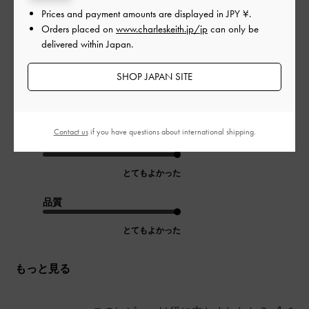
Prices and payment amounts are displayed in
JPY ¥
.
Orders placed on
www.charleskeith.jp/jp
can only be
クラブで働いてるので仕事用に購入。名刺入れ、携帯、お化粧
delivered within Japan.
直し用のコンパクト、口紅が入ります。黒のチェーンもマット
な黒で高級感があります。ただ、開け閉めするところが片手
SHOP JAPAN SITE
で、出来れば最高でしたが閉めにくいところがマイナスでし
た。
|
サイズ:
その他（シューズ以外）
カラー:
ブラック系
Contact us
if you have questions about international shipping.
デザイン
とてもよかった
品質
とてもよかった
もっと見る