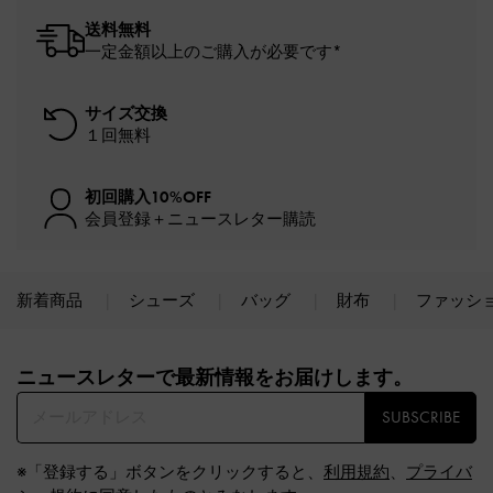
送料無料
一定金額以上のご購入が必要です*
サイズ交換
１回無料
初回購入10%OFF
会員登録＋ニュースレター購読
新着商品
シューズ
バッグ
財布
ファッシ
Site footer
ニュースレターで最新情報をお届けします。​
SUBSCRIBE
※「登録する」ボタンをクリックすると、
利用規約
、
プライバ