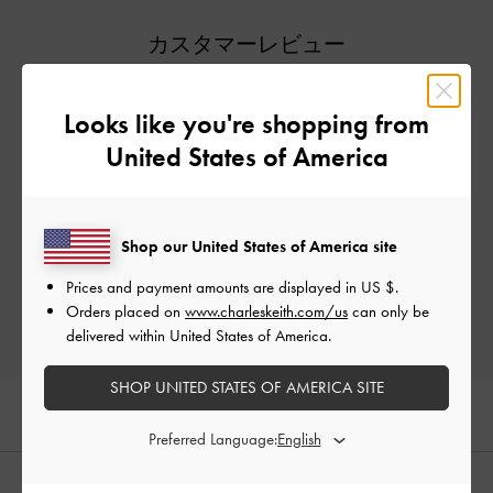
カスタマーレビュー
Looks like you're shopping from
United States of America
ご感想をお聞かせください
Let us know what you think
Shop our United States of America site
レビューを書く
Prices and payment amounts are displayed in
US $
.
Orders placed on
www.charleskeith.com/us
can only be
delivered within United States of America.
SHOP UNITED STATES OF AMERICA SITE
Preferred Language: