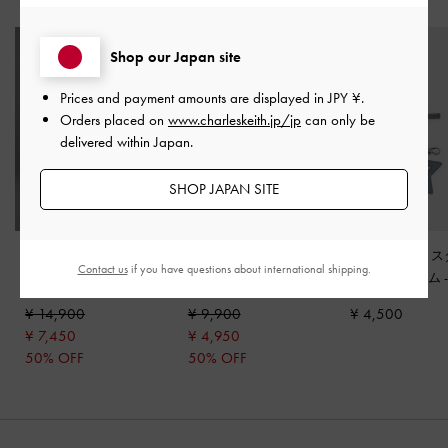
おすすめのアイテム
Shop our Japan site
Prices and payment amounts are displayed in
JPY ¥
.
Orders placed on
www.charleskeith.jp/jp
can only be
delivered within Japan.
SHOP JAPAN SITE
Tahlia タリア レザーロ
ハイヴァンプ ポイン
Noane ノアン 
Contact us
if you have questions about international shipping.
ーファーミュール
-
ベ
テッドトゥヒールミュ
ミラーチャーム
ージュ
ール
-
シルバー
ーキーブルー
¥ 14,900
¥ 9,900
¥ 4,500
¥ 7,450
¥ 4,950
50% OFF
50% OFF