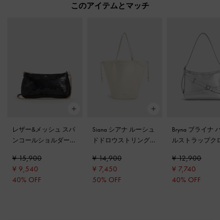
このアイテムとマッチ
レザー&メッシュ スパ
Siana シアナ ルーシュ
Bryna ブライナ
ンコールショルダーバ
ドドロウストリングト
ルストラップク
ッグ
-
ブラック
ートバッグ
-
クリーム
ディバッグ
-
シ
¥ 15,900
¥ 14,900
¥ 12,900
¥ 9,540
¥ 7,450
¥ 7,740
40% OFF
50% OFF
40% OFF