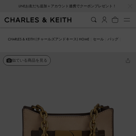
…
…
LINEお友だち追加＋アカウント連携でクーポンプレゼント！
CHARLES & KEITH (チャールズアンドキース) HOME
セール
バッグ
クロスボディバッグ
Aurelia オレリア テクスチャーメタリックアク
セントチェーンハンドルクロスボディバッグ
似ている商品を見る