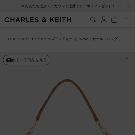
…
…
LINEお友だち追加＋アカウント連携でクーポンプレゼント！
CHARLES & KEITH (チャールズアンドキース) HOME
セール
バッグ
クロスボディバッグ
Everleigh エベルレイ クロスボディバッグ
似ている商品を見る