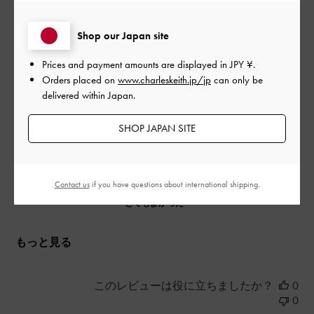
形かわいい！！
日
Shop our Japan site
Prices and payment amounts are displayed in
JPY ¥
.
形かわいい！！
Orders placed on
www.charleskeith.jp/jp
can only be
|
サイズ:
37/23.5cm
カラー:
ブラック系
delivered within Japan.
デザイン
SHOP JAPAN SITE
とてもよかった
品質
Contact us
if you have questions about international shipping.
とてもよかった
もっと見る
このレビューは役に立ちましたか？
0
0