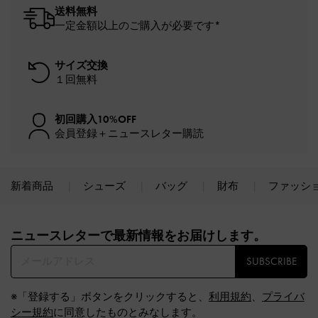
送料無料
一定金額以上のご購入が必要です*
サイズ交換
１回無料
初回購入10%OFF
会員登録＋ニュースレター購読
新着商品
シューズ
バッグ
財布
ファッシ
Site footer
ニュースレターで最新情報をお届けします。​
SUBSCRIBE
※「登録する」ボタンをクリックすると、
利用規約
、
プライバ
シー規約
に同意したものとみなします。