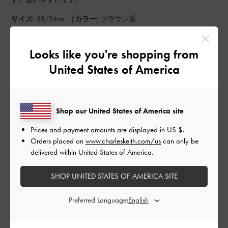
|
サイズ:
38/24cm
カラー:
ブラウン系
デザイン
Looks like you're shopping from
とてもよかった
United States of America
品質
よかった
Shop our United States of America site
もっと見る
Prices and payment amounts are displayed in
US $
.
Orders placed on
www.charleskeith.com/us
can only be
delivered within United States of America.
このレビューは役に立ちましたか？
0
0
SHOP UNITED STATES OF AMERICA SITE
Preferred Language:
公
2026-05-16
ご利用者様
開